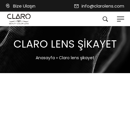
Bize Ulaşın
info@clarolens.com
CLARO LENS ŞIKAYET
Anasayfa
»
Claro lens şikayet