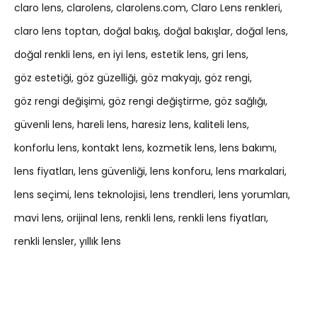
claro lens
clarolens
clarolens.com
Claro Lens renkleri
claro lens toptan
doğal bakış
doğal bakışlar
doğal lens
doğal renkli lens
en iyi lens
estetik lens
gri lens
göz estetiği
göz güzelliği
göz makyajı
göz rengi
göz rengi değişimi
göz rengi değiştirme
göz sağlığı
güvenli lens
hareli lens
haresiz lens
kaliteli lens
konforlu lens
kontakt lens
kozmetik lens
lens bakımı
lens fiyatları
lens güvenliği
lens konforu
lens markalari
lens seçimi
lens teknolojisi
lens trendleri
lens yorumları
mavi lens
orijinal lens
renkli lens
renkli lens fiyatları
renkli lensler
yıllık lens