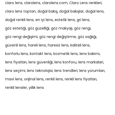
claro lens
clarolens
clarolens.com
Claro Lens renkleri
claro lens toptan
doğal bakış
doğal bakışlar
doğal lens
doğal renkli lens
en iyi lens
estetik lens
gri lens
göz estetiği
göz güzelliği
göz makyajı
göz rengi
göz rengi değişimi
göz rengi değiştirme
göz sağlığı
güvenli lens
hareli lens
haresiz lens
kaliteli lens
konforlu lens
kontakt lens
kozmetik lens
lens bakımı
lens fiyatları
lens güvenliği
lens konforu
lens markalari
lens seçimi
lens teknolojisi
lens trendleri
lens yorumları
mavi lens
orijinal lens
renkli lens
renkli lens fiyatları
renkli lensler
yıllık lens