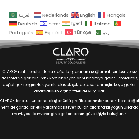
العربية
Nederlands
English
Français
Deutsch
עִבְרִית
हिन्दी
Italiano
Türkçe
Português
Español
اردو
CLARO® renkli lensler, daha doğal bir görünüm sağlamak için benzersiz
desenler ve göz alıcı renk kombinasyonlarını bir araya getirir. Lenslerimiz,
doğal göz renginizle uyumlu olacak şekilde tasarlanmıştır; koyu gözleri
aydınlatırken açık gözleri de vurgular.
CLARO®, lens tutkunlarına olağanüstü grafik tasarımlar sunar. Hem doğal
hem de çarpıcı bir etki yaratmak isteyen kullanıcıları; farklı yoğunluklarda
mavi, yeşil, kahverengi ve gri tonlarının güzelliğiyle buluşturur.