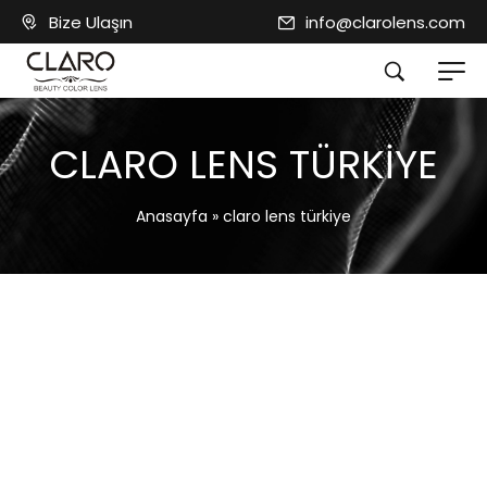
Bize Ulaşın
info@clarolens.com
CLARO LENS TÜRKIYE
Anasayfa
»
claro lens türkiye