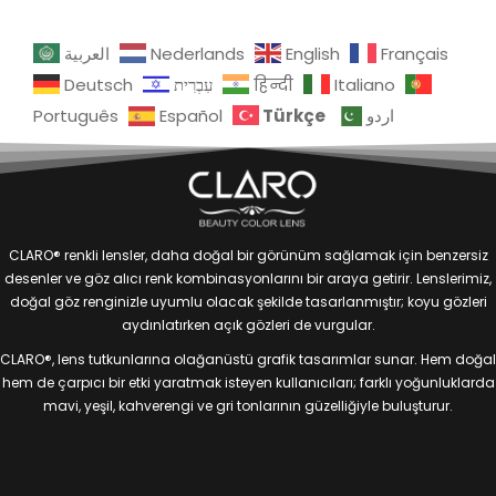
العربية
Nederlands
English
Français
Deutsch
עִבְרִית
हिन्दी
Italiano
Türkçe
Português
Español
اردو
CLARO® renkli lensler, daha doğal bir görünüm sağlamak için benzersiz
desenler ve göz alıcı renk kombinasyonlarını bir araya getirir. Lenslerimiz,
doğal göz renginizle uyumlu olacak şekilde tasarlanmıştır; koyu gözleri
aydınlatırken açık gözleri de vurgular.
CLARO®, lens tutkunlarına olağanüstü grafik tasarımlar sunar. Hem doğal
hem de çarpıcı bir etki yaratmak isteyen kullanıcıları; farklı yoğunluklarda
mavi, yeşil, kahverengi ve gri tonlarının güzelliğiyle buluşturur.