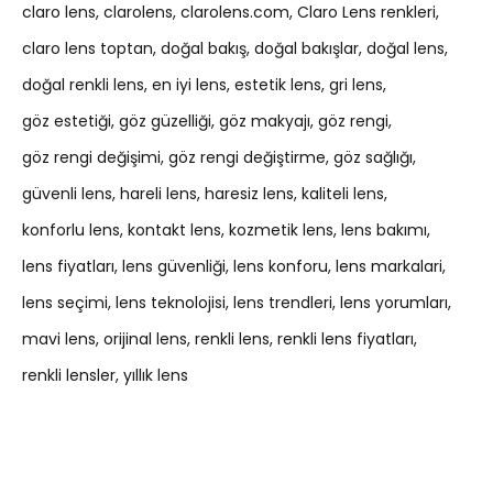
claro lens
clarolens
clarolens.com
Claro Lens renkleri
claro lens toptan
doğal bakış
doğal bakışlar
doğal lens
doğal renkli lens
en iyi lens
estetik lens
gri lens
göz estetiği
göz güzelliği
göz makyajı
göz rengi
göz rengi değişimi
göz rengi değiştirme
göz sağlığı
güvenli lens
hareli lens
haresiz lens
kaliteli lens
konforlu lens
kontakt lens
kozmetik lens
lens bakımı
lens fiyatları
lens güvenliği
lens konforu
lens markalari
lens seçimi
lens teknolojisi
lens trendleri
lens yorumları
mavi lens
orijinal lens
renkli lens
renkli lens fiyatları
renkli lensler
yıllık lens