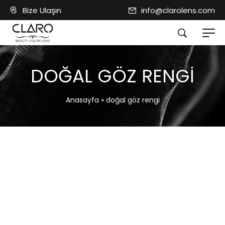
Bize Ulaşın
info@clarolens.com
DOĞAL GÖZ RENGI
Anasayfa
»
doğal göz rengi