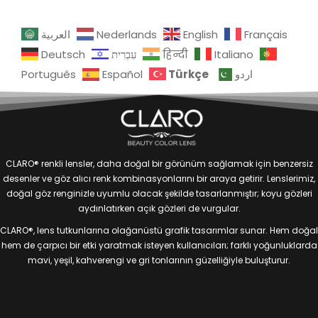
العربية
Nederlands
English
Français
Deutsch
עִבְרִית
हिन्दी
Italiano
Türkçe
Português
Español
اردو
CLARO® renkli lensler, daha doğal bir görünüm sağlamak için benzersiz
desenler ve göz alıcı renk kombinasyonlarını bir araya getirir. Lenslerimiz,
doğal göz renginizle uyumlu olacak şekilde tasarlanmıştır; koyu gözleri
aydınlatırken açık gözleri de vurgular.
CLARO®, lens tutkunlarına olağanüstü grafik tasarımlar sunar. Hem doğal
hem de çarpıcı bir etki yaratmak isteyen kullanıcıları; farklı yoğunluklarda
mavi, yeşil, kahverengi ve gri tonlarının güzelliğiyle buluşturur.