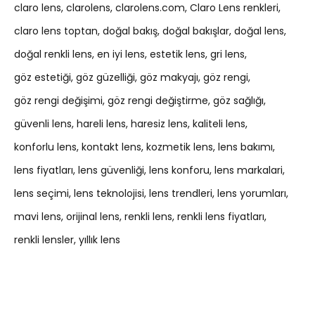
claro lens
clarolens
clarolens.com
Claro Lens renkleri
claro lens toptan
doğal bakış
doğal bakışlar
doğal lens
doğal renkli lens
en iyi lens
estetik lens
gri lens
göz estetiği
göz güzelliği
göz makyajı
göz rengi
göz rengi değişimi
göz rengi değiştirme
göz sağlığı
güvenli lens
hareli lens
haresiz lens
kaliteli lens
konforlu lens
kontakt lens
kozmetik lens
lens bakımı
lens fiyatları
lens güvenliği
lens konforu
lens markalari
lens seçimi
lens teknolojisi
lens trendleri
lens yorumları
mavi lens
orijinal lens
renkli lens
renkli lens fiyatları
renkli lensler
yıllık lens