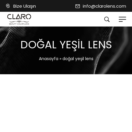
Bize Ulaşın
info@clarolens.com
DOĞAL YEŞIL LENS
Anasayfa
»
doğal yeşil lens