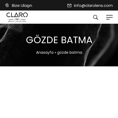
Bize Ulaşın
info@clarolens.com
GÖZDE BATMA
Anasayfa
»
gözde batma