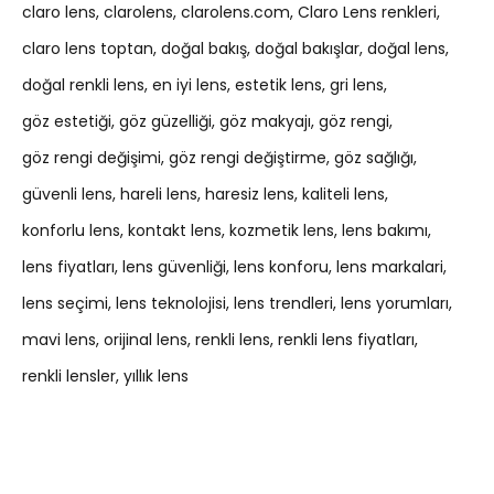
claro lens
clarolens
clarolens.com
Claro Lens renkleri
claro lens toptan
doğal bakış
doğal bakışlar
doğal lens
doğal renkli lens
en iyi lens
estetik lens
gri lens
göz estetiği
göz güzelliği
göz makyajı
göz rengi
göz rengi değişimi
göz rengi değiştirme
göz sağlığı
güvenli lens
hareli lens
haresiz lens
kaliteli lens
konforlu lens
kontakt lens
kozmetik lens
lens bakımı
lens fiyatları
lens güvenliği
lens konforu
lens markalari
lens seçimi
lens teknolojisi
lens trendleri
lens yorumları
mavi lens
orijinal lens
renkli lens
renkli lens fiyatları
renkli lensler
yıllık lens