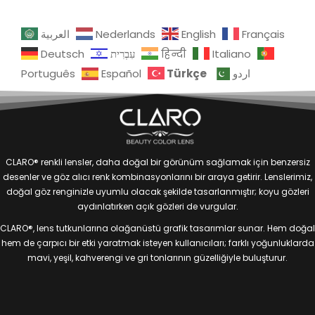
العربية
Nederlands
English
Français
Deutsch
עִבְרִית
हिन्दी
Italiano
Türkçe
Português
Español
اردو
CLARO® renkli lensler, daha doğal bir görünüm sağlamak için benzersiz
desenler ve göz alıcı renk kombinasyonlarını bir araya getirir. Lenslerimiz,
doğal göz renginizle uyumlu olacak şekilde tasarlanmıştır; koyu gözleri
aydınlatırken açık gözleri de vurgular.
CLARO®, lens tutkunlarına olağanüstü grafik tasarımlar sunar. Hem doğal
hem de çarpıcı bir etki yaratmak isteyen kullanıcıları; farklı yoğunluklarda
mavi, yeşil, kahverengi ve gri tonlarının güzelliğiyle buluşturur.