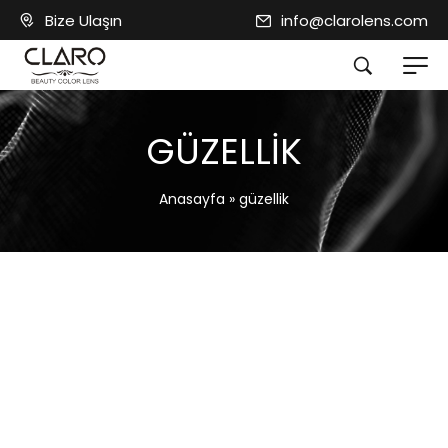
Bize Ulaşın
info@clarolens.com
GÜZELLIK
Anasayfa
»
güzellik