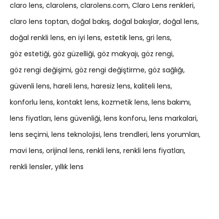
claro lens
clarolens
clarolens.com
Claro Lens renkleri
claro lens toptan
doğal bakış
doğal bakışlar
doğal lens
doğal renkli lens
en iyi lens
estetik lens
gri lens
göz estetiği
göz güzelliği
göz makyajı
göz rengi
göz rengi değişimi
göz rengi değiştirme
göz sağlığı
güvenli lens
hareli lens
haresiz lens
kaliteli lens
konforlu lens
kontakt lens
kozmetik lens
lens bakımı
lens fiyatları
lens güvenliği
lens konforu
lens markalari
lens seçimi
lens teknolojisi
lens trendleri
lens yorumları
mavi lens
orijinal lens
renkli lens
renkli lens fiyatları
renkli lensler
yıllık lens