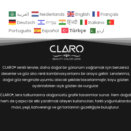
العربية
Nederlands
English
Français
Deutsch
עִבְרִית
हिन्दी
Italiano
Türkçe
Português
Español
اردو
CLARO® renkli lensler, daha doğal bir görünüm sağlamak için benzersiz
desenler ve göz alıcı renk kombinasyonlarını bir araya getirir. Lenslerimiz,
doğal göz renginizle uyumlu olacak şekilde tasarlanmıştır; koyu gözleri
aydınlatırken açık gözleri de vurgular.
CLARO®, lens tutkunlarına olağanüstü grafik tasarımlar sunar. Hem doğal
hem de çarpıcı bir etki yaratmak isteyen kullanıcıları; farklı yoğunluklarda
mavi, yeşil, kahverengi ve gri tonlarının güzelliğiyle buluşturur.