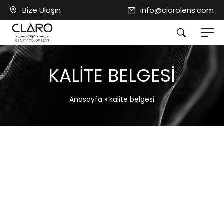
Bize Ulaşın
info@clarolens.com
KALITE BELGESI
Anasayfa
»
kalite belgesi