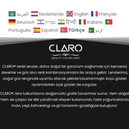
العربية
Nederlands
English
Français
Deutsch
עִבְרִית
हिन्दी
Italiano
Türkçe
Português
Español
اردو
CLARO® renkli lensler, daha doğal bir görünüm sağlamak için benzersiz
desenler ve göz alıcı renk kombinasyonlarını bir araya getirir. Lenslerimiz,
doğal göz renginizle uyumlu olacak şekilde tasarlanmıştır; koyu gözleri
aydınlatırken açık gözleri de vurgular.
CLARO®, lens tutkunlarına olağanüstü grafik tasarımlar sunar. Hem doğal
hem de çarpıcı bir etki yaratmak isteyen kullanıcıları; farklı yoğunluklarda
mavi, yeşil, kahverengi ve gri tonlarının güzelliğiyle buluşturur.