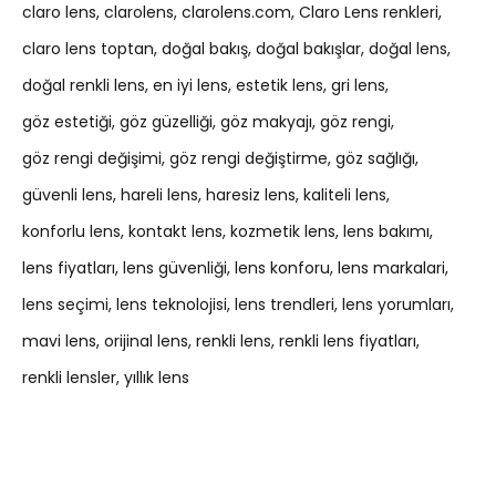
claro lens
clarolens
clarolens.com
Claro Lens renkleri
claro lens toptan
doğal bakış
doğal bakışlar
doğal lens
doğal renkli lens
en iyi lens
estetik lens
gri lens
göz estetiği
göz güzelliği
göz makyajı
göz rengi
göz rengi değişimi
göz rengi değiştirme
göz sağlığı
güvenli lens
hareli lens
haresiz lens
kaliteli lens
konforlu lens
kontakt lens
kozmetik lens
lens bakımı
lens fiyatları
lens güvenliği
lens konforu
lens markalari
lens seçimi
lens teknolojisi
lens trendleri
lens yorumları
mavi lens
orijinal lens
renkli lens
renkli lens fiyatları
renkli lensler
yıllık lens