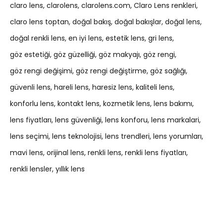
claro lens
clarolens
clarolens.com
Claro Lens renkleri
claro lens toptan
doğal bakış
doğal bakışlar
doğal lens
doğal renkli lens
en iyi lens
estetik lens
gri lens
göz estetiği
göz güzelliği
göz makyajı
göz rengi
göz rengi değişimi
göz rengi değiştirme
göz sağlığı
güvenli lens
hareli lens
haresiz lens
kaliteli lens
konforlu lens
kontakt lens
kozmetik lens
lens bakımı
lens fiyatları
lens güvenliği
lens konforu
lens markalari
lens seçimi
lens teknolojisi
lens trendleri
lens yorumları
mavi lens
orijinal lens
renkli lens
renkli lens fiyatları
renkli lensler
yıllık lens