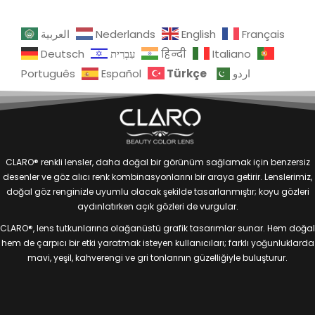
العربية
Nederlands
English
Français
Deutsch
עִבְרִית
हिन्दी
Italiano
Türkçe
Português
Español
اردو
CLARO® renkli lensler, daha doğal bir görünüm sağlamak için benzersiz
desenler ve göz alıcı renk kombinasyonlarını bir araya getirir. Lenslerimiz,
doğal göz renginizle uyumlu olacak şekilde tasarlanmıştır; koyu gözleri
aydınlatırken açık gözleri de vurgular.
CLARO®, lens tutkunlarına olağanüstü grafik tasarımlar sunar. Hem doğal
hem de çarpıcı bir etki yaratmak isteyen kullanıcıları; farklı yoğunluklarda
mavi, yeşil, kahverengi ve gri tonlarının güzelliğiyle buluşturur.