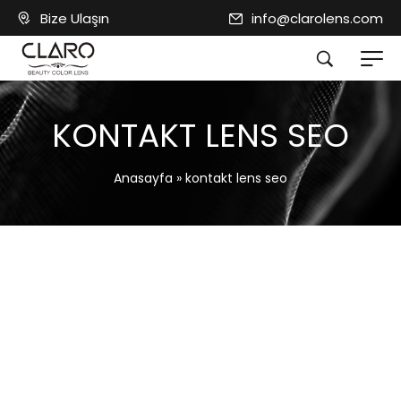
Bize Ulaşın
info@clarolens.com
KONTAKT LENS SEO
Anasayfa
»
kontakt lens seo