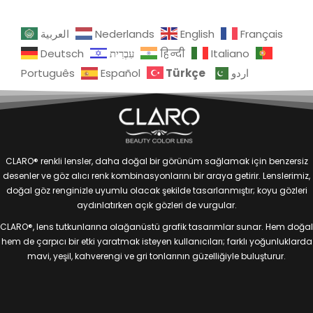
العربية
Nederlands
English
Français
Deutsch
עִבְרִית
हिन्दी
Italiano
Türkçe
Português
Español
اردو
CLARO® renkli lensler, daha doğal bir görünüm sağlamak için benzersiz
desenler ve göz alıcı renk kombinasyonlarını bir araya getirir. Lenslerimiz,
doğal göz renginizle uyumlu olacak şekilde tasarlanmıştır; koyu gözleri
aydınlatırken açık gözleri de vurgular.
CLARO®, lens tutkunlarına olağanüstü grafik tasarımlar sunar. Hem doğal
hem de çarpıcı bir etki yaratmak isteyen kullanıcıları; farklı yoğunluklarda
mavi, yeşil, kahverengi ve gri tonlarının güzelliğiyle buluşturur.