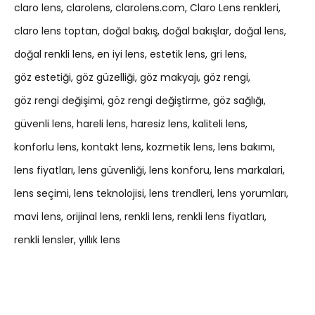
claro lens
clarolens
clarolens.com
Claro Lens renkleri
claro lens toptan
doğal bakış
doğal bakışlar
doğal lens
doğal renkli lens
en iyi lens
estetik lens
gri lens
göz estetiği
göz güzelliği
göz makyajı
göz rengi
göz rengi değişimi
göz rengi değiştirme
göz sağlığı
güvenli lens
hareli lens
haresiz lens
kaliteli lens
konforlu lens
kontakt lens
kozmetik lens
lens bakımı
lens fiyatları
lens güvenliği
lens konforu
lens markalari
lens seçimi
lens teknolojisi
lens trendleri
lens yorumları
mavi lens
orijinal lens
renkli lens
renkli lens fiyatları
renkli lensler
yıllık lens