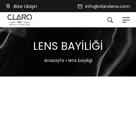
Bize Ulaşın
info@clarolens.com
LENS BAYILIĞI
Anasayfa
»
lens bayiliği