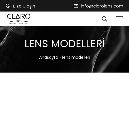
Bize Ulaşın
info@clarolens.com
LENS MODELLERI
Anasayfa
»
lens modelleri