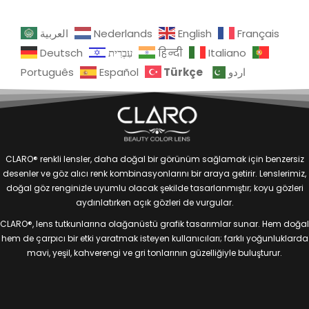
العربية
Nederlands
English
Français
Deutsch
עִבְרִית
हिन्दी
Italiano
Türkçe
Português
Español
اردو
CLARO® renkli lensler, daha doğal bir görünüm sağlamak için benzersiz
desenler ve göz alıcı renk kombinasyonlarını bir araya getirir. Lenslerimiz,
doğal göz renginizle uyumlu olacak şekilde tasarlanmıştır; koyu gözleri
aydınlatırken açık gözleri de vurgular.
CLARO®, lens tutkunlarına olağanüstü grafik tasarımlar sunar. Hem doğal
hem de çarpıcı bir etki yaratmak isteyen kullanıcıları; farklı yoğunluklarda
mavi, yeşil, kahverengi ve gri tonlarının güzelliğiyle buluşturur.