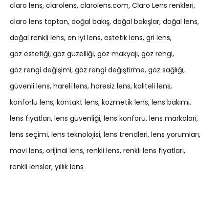
claro lens
clarolens
clarolens.com
Claro Lens renkleri
claro lens toptan
doğal bakış
doğal bakışlar
doğal lens
doğal renkli lens
en iyi lens
estetik lens
gri lens
göz estetiği
göz güzelliği
göz makyajı
göz rengi
göz rengi değişimi
göz rengi değiştirme
göz sağlığı
güvenli lens
hareli lens
haresiz lens
kaliteli lens
konforlu lens
kontakt lens
kozmetik lens
lens bakımı
lens fiyatları
lens güvenliği
lens konforu
lens markalari
lens seçimi
lens teknolojisi
lens trendleri
lens yorumları
mavi lens
orijinal lens
renkli lens
renkli lens fiyatları
renkli lensler
yıllık lens