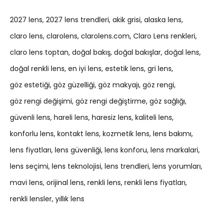
2027 lens
2027 lens trendleri
akik grisi
alaska lens
claro lens
clarolens
clarolens.com
Claro Lens renkleri
claro lens toptan
doğal bakış
doğal bakışlar
doğal lens
doğal renkli lens
en iyi lens
estetik lens
gri lens
göz estetiği
göz güzelliği
göz makyajı
göz rengi
göz rengi değişimi
göz rengi değiştirme
göz sağlığı
güvenli lens
hareli lens
haresiz lens
kaliteli lens
konforlu lens
kontakt lens
kozmetik lens
lens bakımı
lens fiyatları
lens güvenliği
lens konforu
lens markalari
lens seçimi
lens teknolojisi
lens trendleri
lens yorumları
mavi lens
orijinal lens
renkli lens
renkli lens fiyatları
renkli lensler
yıllık lens