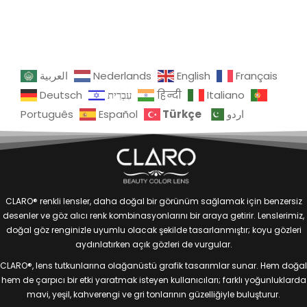
العربية
Nederlands
English
Français
Deutsch
עִבְרִית
हिन्दी
Italiano
Türkçe
Português
Español
اردو
CLARO® renkli lensler, daha doğal bir görünüm sağlamak için benzersiz
desenler ve göz alıcı renk kombinasyonlarını bir araya getirir. Lenslerimiz,
doğal göz renginizle uyumlu olacak şekilde tasarlanmıştır; koyu gözleri
aydınlatırken açık gözleri de vurgular.
CLARO®, lens tutkunlarına olağanüstü grafik tasarımlar sunar. Hem doğal
hem de çarpıcı bir etki yaratmak isteyen kullanıcıları; farklı yoğunluklarda
mavi, yeşil, kahverengi ve gri tonlarının güzelliğiyle buluşturur.