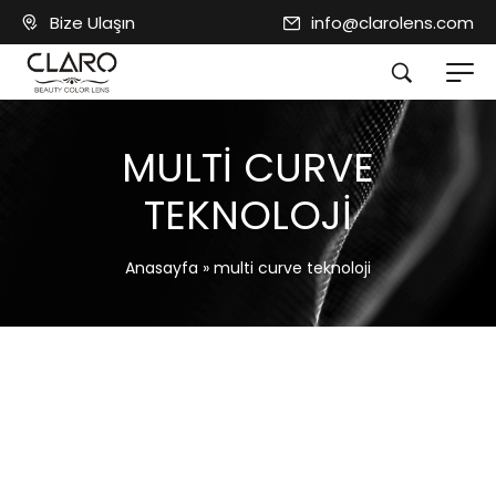
Bize Ulaşın
info@clarolens.com
MULTI CURVE
TEKNOLOJI
Anasayfa
»
multi curve teknoloji