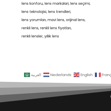
lens konforu
lens markalari
lens seçimi
lens teknolojisi
lens trendleri
lens yorumları
mavi lens
orijinal lens
renkli lens
renkli lens fiyatları
renkli lensler
yıllık lens
العربية
Nederlands
English
Fran