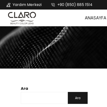
Yardım Merkezi
+90 (850) 885 1514
ANASAYFA
Ara
Ara