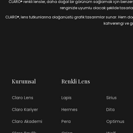
CLARO® renkli lensler, daha doğal bir görünüm sağlamak için benzersiz
renginizle uyumlu olacak şekilde tasarlan
CLARO®, lens tutkunlarına olağanüstü grafik tasarımlar sunar. Hem doğal
kahverengi ve gri
Kurumsal
Renkli Lens
Claro Lens
Lapis
Sirius
Claro Kariyer
Hermes
Dita
Claro Akademi
Pera
Optimus