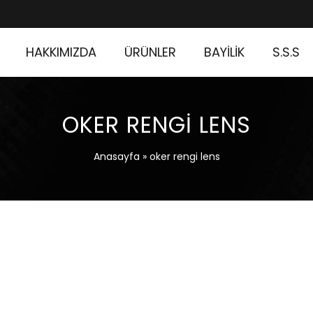
HAKKIMIZDA
ÜRÜNLER
BAYİLİK
S.S.S
OKER RENGI LENS
Anasayfa
»
oker rengi lens