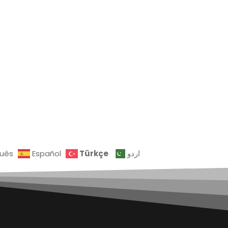
Türkçe
guês
Español
اردو