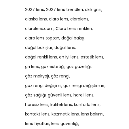
2027 lens
2027 lens trendleri
akik grisi
alaska lens
claro lens
clarolens
clarolens.com
Claro Lens renkleri
claro lens toptan
doğal bakış
doğal bakışlar
doğal lens
doğal renkli lens
en iyi lens
estetik lens
gri lens
göz estetiği
göz güzelliği
göz makyajı
göz rengi
göz rengi değişimi
göz rengi değiştirme
göz sağlığı
güvenli lens
hareli lens
haresiz lens
kaliteli lens
konforlu lens
kontakt lens
kozmetik lens
lens bakımı
lens fiyatları
lens güvenliği