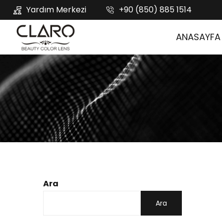
Yardım Merkezi
+90 (850) 885 1514
ANASAYFA
Ara
Ara