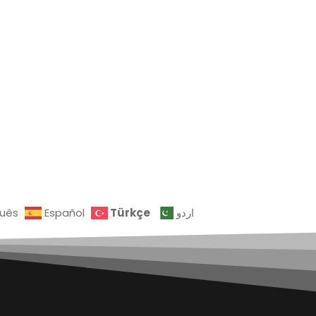
Türkçe
guês
Español
اردو