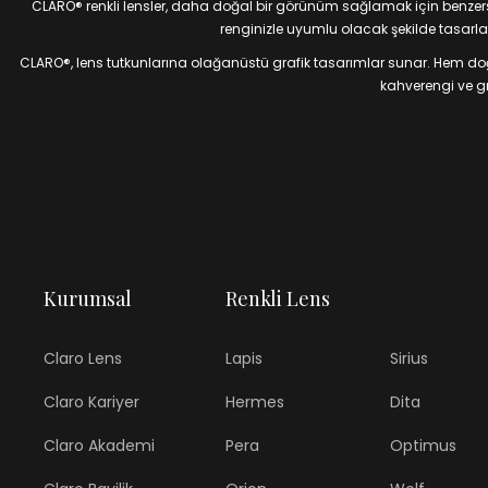
CLARO® renkli lensler, daha doğal bir görünüm sağlamak için benzersiz
renginizle uyumlu olacak şekilde tasarlan
CLARO®, lens tutkunlarına olağanüstü grafik tasarımlar sunar. Hem doğal
kahverengi ve gri
Kurumsal
Renkli Lens
Claro Lens
Lapis
Sirius
Claro Kariyer
Hermes
Dita
Claro Akademi
Pera
Optimus