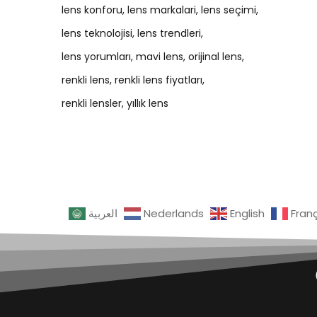
lens konforu
lens markalari
lens seçimi
lens teknolojisi
lens trendleri
lens yorumları
mavi lens
orijinal lens
renkli lens
renkli lens fiyatları
renkli lensler
yıllık lens
العربية
Nederlands
English
Fran