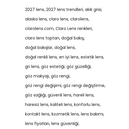
2027 lens
2027 lens trendleri
akik grisi
alaska lens
claro lens
clarolens
clarolens.com
Claro Lens renkleri
claro lens toptan
doğal bakış
doğal bakışlar
doğal lens
doğal renkli lens
en iyi lens
estetik lens
gri lens
göz estetiği
göz güzelliği
göz makyajı
göz rengi
göz rengi değişimi
göz rengi değiştirme
göz sağlığı
güvenli lens
hareli lens
haresiz lens
kaliteli lens
konforlu lens
kontakt lens
kozmetik lens
lens bakımı
lens fiyatları
lens güvenliği