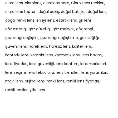
claro lens
clarolens
clarolens.com
Claro Lens renkleri
claro lens toptan
doğal bakış
doğal bakışlar
doğal lens
doğal renkli lens
en iyi lens
estetik lens
gri lens
göz estetiği
göz güzelliği
göz makyajı
göz rengi
göz rengi değişimi
göz rengi değiştirme
göz sağlığı
güvenli lens
hareli lens
haresiz lens
kaliteli lens
konforlu lens
kontakt lens
kozmetik lens
lens bakımı
lens fiyatları
lens güvenliği
lens konforu
lens markalari
lens seçimi
lens teknolojisi
lens trendleri
lens yorumları
mavi lens
orijinal lens
renkli lens
renkli lens fiyatları
renkli lensler
yıllık lens