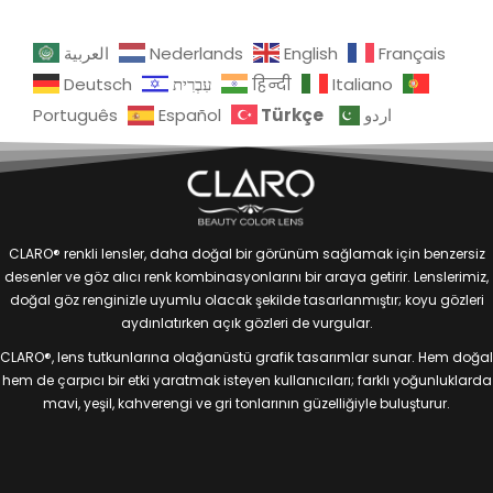
العربية
Nederlands
English
Français
Deutsch
עִבְרִית
हिन्दी
Italiano
Türkçe
Português
Español
اردو
CLARO® renkli lensler, daha doğal bir görünüm sağlamak için benzersiz
desenler ve göz alıcı renk kombinasyonlarını bir araya getirir. Lenslerimiz,
doğal göz renginizle uyumlu olacak şekilde tasarlanmıştır; koyu gözleri
aydınlatırken açık gözleri de vurgular.
CLARO®, lens tutkunlarına olağanüstü grafik tasarımlar sunar. Hem doğal
hem de çarpıcı bir etki yaratmak isteyen kullanıcıları; farklı yoğunluklarda
mavi, yeşil, kahverengi ve gri tonlarının güzelliğiyle buluşturur.