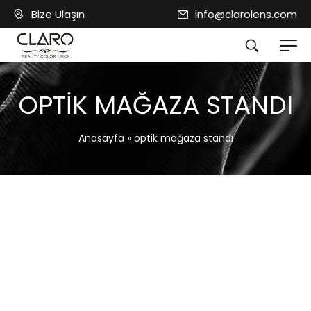
Bize Ulaşın
info@clarolens.com
OPTIK MAĞAZA STANDI
Anasayfa
»
optik mağaza standı