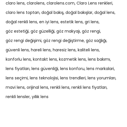
claro lens
clarolens
clarolens.com
Claro Lens renkleri
claro lens toptan
doğal bakış
doğal bakışlar
doğal lens
doğal renkli lens
en iyi lens
estetik lens
gri lens
göz estetiği
göz güzelliği
göz makyajı
göz rengi
göz rengi değişimi
göz rengi değiştirme
göz sağlığı
güvenli lens
hareli lens
haresiz lens
kaliteli lens
konforlu lens
kontakt lens
kozmetik lens
lens bakımı
lens fiyatları
lens güvenliği
lens konforu
lens markalari
lens seçimi
lens teknolojisi
lens trendleri
lens yorumları
mavi lens
orijinal lens
renkli lens
renkli lens fiyatları
renkli lensler
yıllık lens