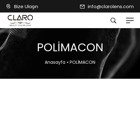
Bize Ulaşın
info@clarolens.com
POLİMACON
Anasayfa
»
POLİMACON