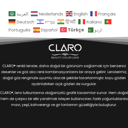
العربية
Nederlands
English
Français
Deutsch
עִבְרִית
हिन्दी
Italiano
Türkçe
Português
Español
اردو
CLARO® renkli lensler, daha doğal bir görünüm sağlamak için benzersiz
desenler ve göz alıcı renk kombinasyonlarını bir araya getirir. Lenslerimiz,
doğal göz renginizle uyumlu olacak şekilde tasarlanmıştır; koyu gözleri
aydınlatırken açık gözleri de vurgular.
CLARO®, lens tutkunlarına olağanüstü grafik tasarımlar sunar. Hem doğal
hem de çarpıcı bir etki yaratmak isteyen kullanıcıları; farklı yoğunluklarda
mavi, yeşil, kahverengi ve gri tonlarının güzelliğiyle buluşturur.