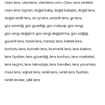
claro lens
clarolens
clarolens.com
Claro Lens renkleri
claro lens toptan
doğal bakış
doğal bakışlar
doğal lens
doğal renkli lens
en iyi lens
estetik lens
gri lens
göz estetiği
göz güzelliği
göz makyajı
göz rengi
göz rengi değişimi
göz rengi değiştirme
göz sağlığı
güvenli lens
hareli lens
haresiz lens
kaliteli lens
konforlu lens
kontakt lens
kozmetik lens
lens bakımı
lens fiyatları
lens güvenliği
lens konforu
lens markalari
lens seçimi
lens teknolojisi
lens trendleri
lens yorumları
mavi lens
orijinal lens
renkli lens
renkli lens fiyatları
renkli lensler
yıllık lens