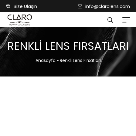
Bize Ulaşın
info@clarolens.com
RENKLI LENS FIRSATLARI
Anasayfa
»
Renkli Lens Fırsatları