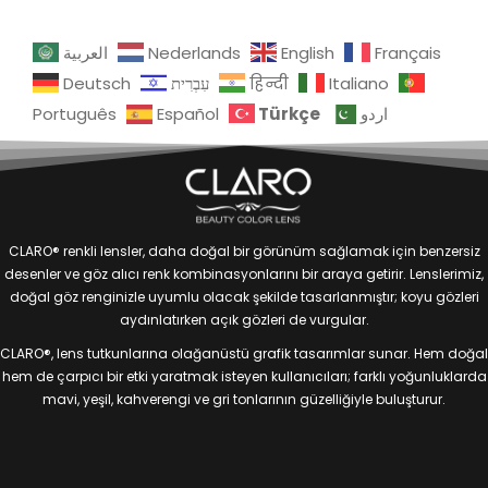
العربية
Nederlands
English
Français
Deutsch
עִבְרִית
हिन्दी
Italiano
Türkçe
Português
Español
اردو
CLARO® renkli lensler, daha doğal bir görünüm sağlamak için benzersiz
desenler ve göz alıcı renk kombinasyonlarını bir araya getirir. Lenslerimiz,
doğal göz renginizle uyumlu olacak şekilde tasarlanmıştır; koyu gözleri
aydınlatırken açık gözleri de vurgular.
CLARO®, lens tutkunlarına olağanüstü grafik tasarımlar sunar. Hem doğal
hem de çarpıcı bir etki yaratmak isteyen kullanıcıları; farklı yoğunluklarda
mavi, yeşil, kahverengi ve gri tonlarının güzelliğiyle buluşturur.