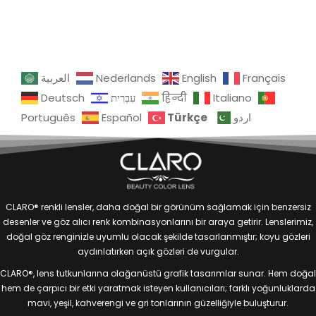
العربية
Nederlands
English
Français
Deutsch
עִבְרִית
हिन्दी
Italiano
Türkçe
Português
Español
اردو
CLARO® renkli lensler, daha doğal bir görünüm sağlamak için benzersiz
desenler ve göz alıcı renk kombinasyonlarını bir araya getirir. Lenslerimiz,
doğal göz renginizle uyumlu olacak şekilde tasarlanmıştır; koyu gözleri
aydınlatırken açık gözleri de vurgular.
CLARO®, lens tutkunlarına olağanüstü grafik tasarımlar sunar. Hem doğal
hem de çarpıcı bir etki yaratmak isteyen kullanıcıları; farklı yoğunluklarda
mavi, yeşil, kahverengi ve gri tonlarının güzelliğiyle buluşturur.