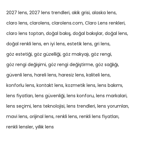
2027 lens
2027 lens trendleri
akik grisi
alaska lens
claro lens
clarolens
clarolens.com
Claro Lens renkleri
claro lens toptan
doğal bakış
doğal bakışlar
doğal lens
doğal renkli lens
en iyi lens
estetik lens
gri lens
göz estetiği
göz güzelliği
göz makyajı
göz rengi
göz rengi değişimi
göz rengi değiştirme
göz sağlığı
güvenli lens
hareli lens
haresiz lens
kaliteli lens
konforlu lens
kontakt lens
kozmetik lens
lens bakımı
lens fiyatları
lens güvenliği
lens konforu
lens markalari
lens seçimi
lens teknolojisi
lens trendleri
lens yorumları
mavi lens
orijinal lens
renkli lens
renkli lens fiyatları
renkli lensler
yıllık lens