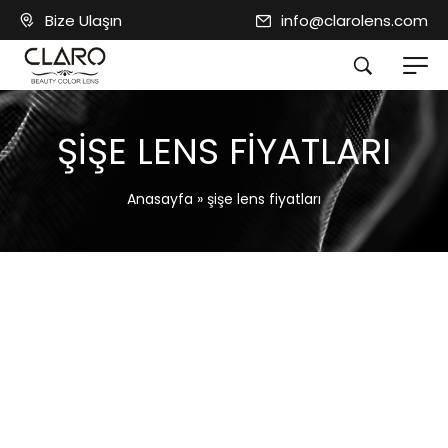
Bize Ulaşın
info@clarolens.com
ŞIŞE LENS FIYATLARI
Anasayfa
»
şişe lens fiyatları