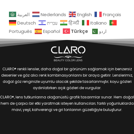
العربية
Nederlands
English
Français
Deutsch
עִבְרִית
हिन्दी
Italiano
Türkçe
Português
Español
اردو
CLARO® renkli lensler, daha doğal bir görünüm sağlamak için benzersiz
desenler ve göz alıcı renk kombinasyonlarını bir araya getirir. Lenslerimiz,
doğal göz renginizle uyumlu olacak şekilde tasarlanmıştır; koyu gözleri
aydınlatırken açık gözleri de vurgular.
CLARO®, lens tutkunlarına olağanüstü grafik tasarımlar sunar. Hem doğal
hem de çarpıcı bir etki yaratmak isteyen kullanıcıları; farklı yoğunluklarda
mavi, yeşil, kahverengi ve gri tonlarının güzelliğiyle buluşturur.