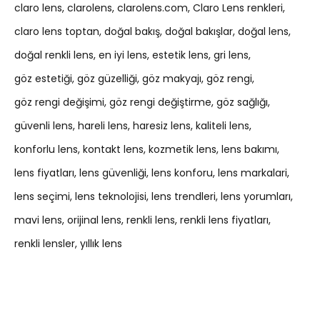
claro lens
clarolens
clarolens.com
Claro Lens renkleri
claro lens toptan
doğal bakış
doğal bakışlar
doğal lens
doğal renkli lens
en iyi lens
estetik lens
gri lens
göz estetiği
göz güzelliği
göz makyajı
göz rengi
göz rengi değişimi
göz rengi değiştirme
göz sağlığı
güvenli lens
hareli lens
haresiz lens
kaliteli lens
konforlu lens
kontakt lens
kozmetik lens
lens bakımı
lens fiyatları
lens güvenliği
lens konforu
lens markalari
lens seçimi
lens teknolojisi
lens trendleri
lens yorumları
mavi lens
orijinal lens
renkli lens
renkli lens fiyatları
renkli lensler
yıllık lens