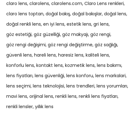
claro lens
clarolens
clarolens.com
Claro Lens renkleri
claro lens toptan
doğal bakış
doğal bakışlar
doğal lens
doğal renkli lens
en iyi lens
estetik lens
gri lens
göz estetiği
göz güzelliği
göz makyajı
göz rengi
göz rengi değişimi
göz rengi değiştirme
göz sağlığı
güvenli lens
hareli lens
haresiz lens
kaliteli lens
konforlu lens
kontakt lens
kozmetik lens
lens bakımı
lens fiyatları
lens güvenliği
lens konforu
lens markalari
lens seçimi
lens teknolojisi
lens trendleri
lens yorumları
mavi lens
orijinal lens
renkli lens
renkli lens fiyatları
renkli lensler
yıllık lens