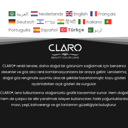
العربية
Nederlands
English
Français
Deutsch
עִבְרִית
हिन्दी
Italiano
Türkçe
Português
Español
اردو
CLARO® renkli lensler, daha doğal bir görünüm sağlamak için benzersiz
desenler ve göz alıcı renk kombinasyonlarını bir araya getirir. Lenslerimiz,
doğal göz renginizle uyumlu olacak şekilde tasarlanmıştır; koyu gözleri
aydınlatırken açık gözleri de vurgular.
CLARO®, lens tutkunlarına olağanüstü grafik tasarımlar sunar. Hem doğal
hem de çarpıcı bir etki yaratmak isteyen kullanıcıları; farklı yoğunluklarda
mavi, yeşil, kahverengi ve gri tonlarının güzelliğiyle buluşturur.