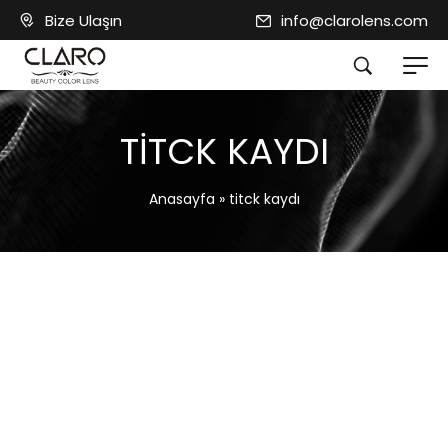
Bize Ulaşın
info@clarolens.com
TITCK KAYDI
Anasayfa
»
titck kaydı