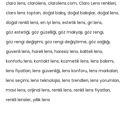
claro lens
clarolens
clarolens.com
Claro Lens renkleri
claro lens toptan
doğal bakış
doğal bakışlar
doğal lens
doğal renkli lens
en iyi lens
estetik lens
gri lens
göz estetiği
göz güzelliği
göz makyajı
göz rengi
göz rengi değişimi
göz rengi değiştirme
göz sağlığı
güvenli lens
hareli lens
haresiz lens
kaliteli lens
konforlu lens
kontakt lens
kozmetik lens
lens bakımı
lens fiyatları
lens güvenliği
lens konforu
lens markalari
lens seçimi
lens teknolojisi
lens trendleri
lens yorumları
mavi lens
orijinal lens
renkli lens
renkli lens fiyatları
renkli lensler
yıllık lens