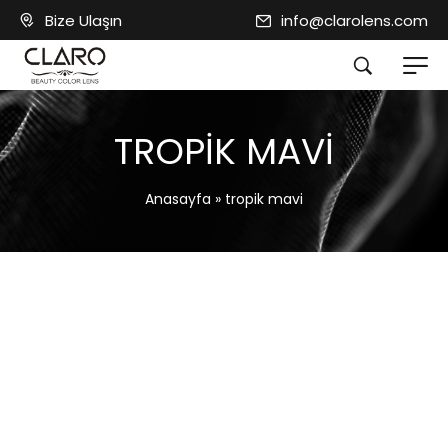
Bize Ulaşın
info@clarolens.com
TROPIK MAVI
Anasayfa
»
tropik mavi