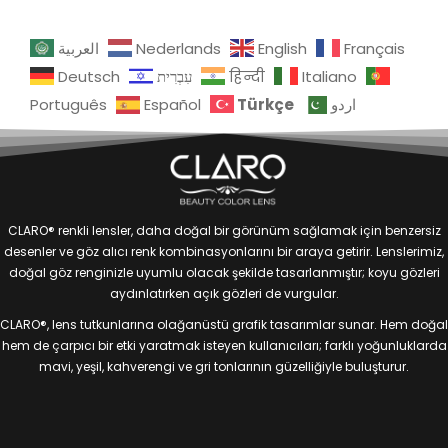
العربية
Nederlands
English
Français
Deutsch
עִבְרִית
हिन्दी
Italiano
Türkçe
Português
Español
اردو
CLARO® renkli lensler, daha doğal bir görünüm sağlamak için benzersiz
desenler ve göz alıcı renk kombinasyonlarını bir araya getirir. Lenslerimiz,
doğal göz renginizle uyumlu olacak şekilde tasarlanmıştır; koyu gözleri
aydınlatırken açık gözleri de vurgular.
CLARO®, lens tutkunlarına olağanüstü grafik tasarımlar sunar. Hem doğal
hem de çarpıcı bir etki yaratmak isteyen kullanıcıları; farklı yoğunluklarda
mavi, yeşil, kahverengi ve gri tonlarının güzelliğiyle buluşturur.