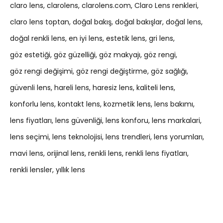
claro lens
clarolens
clarolens.com
Claro Lens renkleri
claro lens toptan
doğal bakış
doğal bakışlar
doğal lens
doğal renkli lens
en iyi lens
estetik lens
gri lens
göz estetiği
göz güzelliği
göz makyajı
göz rengi
göz rengi değişimi
göz rengi değiştirme
göz sağlığı
güvenli lens
hareli lens
haresiz lens
kaliteli lens
konforlu lens
kontakt lens
kozmetik lens
lens bakımı
lens fiyatları
lens güvenliği
lens konforu
lens markalari
lens seçimi
lens teknolojisi
lens trendleri
lens yorumları
mavi lens
orijinal lens
renkli lens
renkli lens fiyatları
renkli lensler
yıllık lens