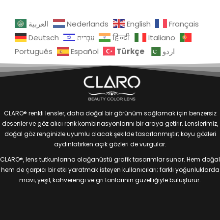
العربية
Nederlands
English
Français
Deutsch
עִבְרִית
हिन्दी
Italiano
Türkçe
Português
Español
اردو
CLARO® renkli lensler, daha doğal bir görünüm sağlamak için benzersiz
desenler ve göz alıcı renk kombinasyonlarını bir araya getirir. Lenslerimiz,
doğal göz renginizle uyumlu olacak şekilde tasarlanmıştır; koyu gözleri
aydınlatırken açık gözleri de vurgular.
CLARO®, lens tutkunlarına olağanüstü grafik tasarımlar sunar. Hem doğal
hem de çarpıcı bir etki yaratmak isteyen kullanıcıları; farklı yoğunluklarda
mavi, yeşil, kahverengi ve gri tonlarının güzelliğiyle buluşturur.