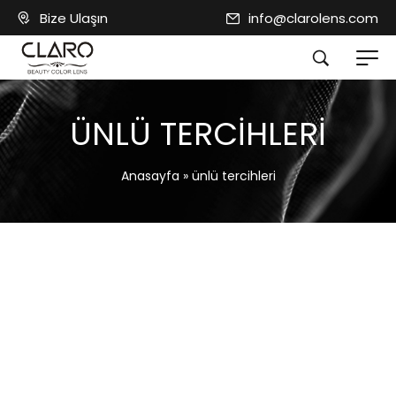
Bize Ulaşın
info@clarolens.com
ÜNLÜ TERCIHLERI
Anasayfa
»
ünlü tercihleri