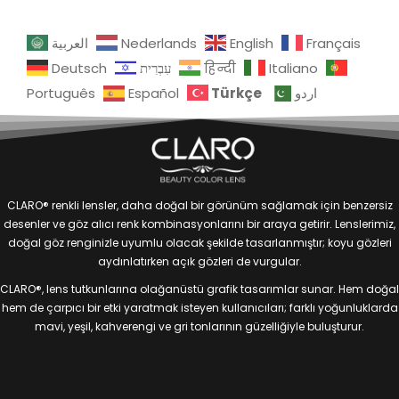
العربية
Nederlands
English
Français
Deutsch
עִבְרִית
हिन्दी
Italiano
Türkçe
Português
Español
اردو
CLARO® renkli lensler, daha doğal bir görünüm sağlamak için benzersiz
desenler ve göz alıcı renk kombinasyonlarını bir araya getirir. Lenslerimiz,
doğal göz renginizle uyumlu olacak şekilde tasarlanmıştır; koyu gözleri
aydınlatırken açık gözleri de vurgular.
CLARO®, lens tutkunlarına olağanüstü grafik tasarımlar sunar. Hem doğal
hem de çarpıcı bir etki yaratmak isteyen kullanıcıları; farklı yoğunluklarda
mavi, yeşil, kahverengi ve gri tonlarının güzelliğiyle buluşturur.