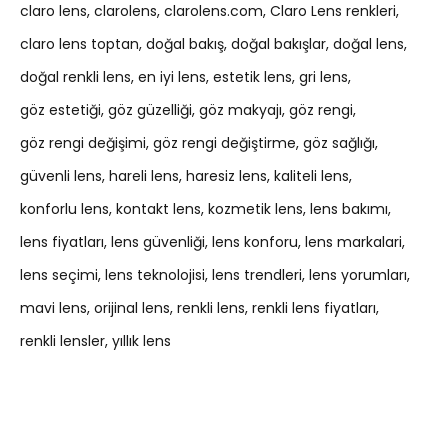
claro lens
clarolens
clarolens.com
Claro Lens renkleri
claro lens toptan
doğal bakış
doğal bakışlar
doğal lens
doğal renkli lens
en iyi lens
estetik lens
gri lens
göz estetiği
göz güzelliği
göz makyajı
göz rengi
göz rengi değişimi
göz rengi değiştirme
göz sağlığı
güvenli lens
hareli lens
haresiz lens
kaliteli lens
konforlu lens
kontakt lens
kozmetik lens
lens bakımı
lens fiyatları
lens güvenliği
lens konforu
lens markalari
lens seçimi
lens teknolojisi
lens trendleri
lens yorumları
mavi lens
orijinal lens
renkli lens
renkli lens fiyatları
renkli lensler
yıllık lens