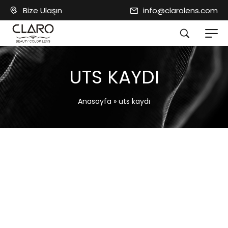
Bize Ulaşın
info@clarolens.com
UTS KAYDI
Anasayfa
»
uts kaydı