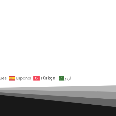
Türkçe
guês
Español
اردو