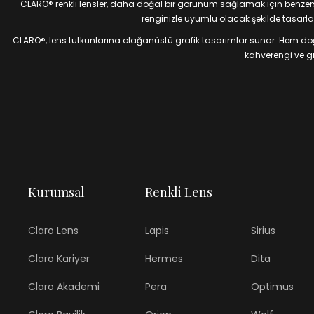
CLARO® renkli lensler, daha doğal bir görünüm sağlamak için benzersiz
renginizle uyumlu olacak şekilde tasarlan
CLARO®, lens tutkunlarına olağanüstü grafik tasarımlar sunar. Hem doğal
kahverengi ve gri
Kurumsal
Renkli Lens
Claro Lens
Lapis
Sirius
Claro Kariyer
Hermes
Dita
Claro Akademi
Pera
Optimus