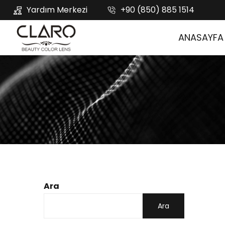
Yardım Merkezi
+90 (850) 885 1514
ANASAYFA
Ara
Ara