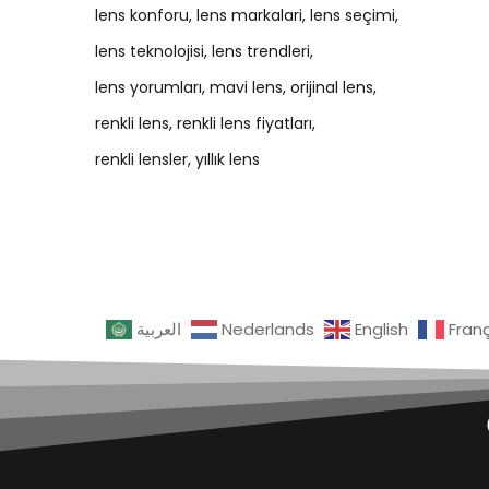
lens konforu
lens markalari
lens seçimi
lens teknolojisi
lens trendleri
lens yorumları
mavi lens
orijinal lens
renkli lens
renkli lens fiyatları
renkli lensler
yıllık lens
العربية
Nederlands
English
Fran