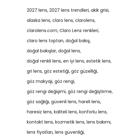
2027 lens
2027 lens trendleri
akik grisi
alaska lens
claro lens
clarolens
clarolens.com
Claro Lens renkleri
claro lens toptan
doğal bakış
doğal bakışlar
doğal lens
doğal renkli lens
en iyi lens
estetik lens
gri lens
göz estetiği
göz güzelliği
göz makyajı
göz rengi
göz rengi değişimi
göz rengi değiştirme
göz sağlığı
güvenli lens
hareli lens
haresiz lens
kaliteli lens
konforlu lens
kontakt lens
kozmetik lens
lens bakımı
lens fiyatları
lens güvenliği