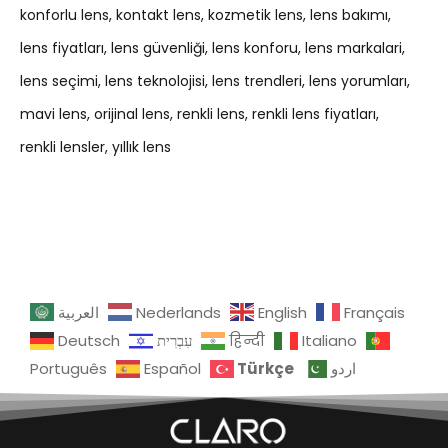
konforlu lens
kontakt lens
kozmetik lens
lens bakımı
lens fiyatları
lens güvenliği
lens konforu
lens markalari
lens seçimi
lens teknolojisi
lens trendleri
lens yorumları
mavi lens
orijinal lens
renkli lens
renkli lens fiyatları
renkli lensler
yıllık lens
العربية
Nederlands
English
Français
Deutsch
עִבְרִית
हिन्दी
Italiano
Türkçe
Português
Español
اردو