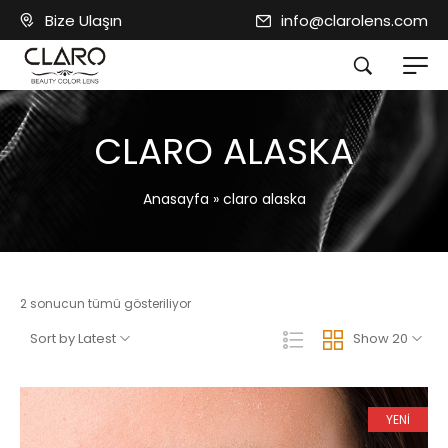
Bize Ulaşın
info@clarolens.com
CLARO ALASKA
Anasayfa
»
claro alaska
2 sonucun tümü gösteriliyor
Sort by Latest
Show 20
YENİ