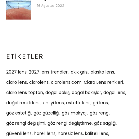
16 Ağustos 2022
ETIKETLER
2027 lens
2027 lens trendleri
akik grisi
alaska lens
claro lens
clarolens
clarolens.com
Claro Lens renkleri
claro lens toptan
doğal bakış
doğal bakışlar
doğal lens
doğal renkli lens
en iyi lens
estetik lens
gri lens
göz estetiği
göz güzelliği
göz makyajı
göz rengi
göz rengi değişimi
göz rengi değiştirme
göz sağlığı
güvenli lens
hareli lens
haresiz lens
kaliteli lens