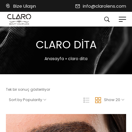
Bize Ulaşın
info@clarolens.com
CLARO DITA
Anasayfa
»
claro dita
Tek bir sonuç gösteriliyor
Sort by Popularity
Show 20