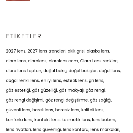
ETIKETLER
2027 lens
2027 lens trendleri
akik grisi
alaska lens
claro lens
clarolens
clarolens.com
Claro Lens renkleri
claro lens toptan
doğal bakış
doğal bakışlar
doğal lens
doğal renkli lens
en iyi lens
estetik lens
gri lens
göz estetiği
göz güzelliği
göz makyajı
göz rengi
göz rengi değişimi
göz rengi değiştirme
göz sağlığı
güvenli lens
hareli lens
haresiz lens
kaliteli lens
konforlu lens
kontakt lens
kozmetik lens
lens bakımı
lens fiyatları
lens güvenliği
lens konforu
lens markalari