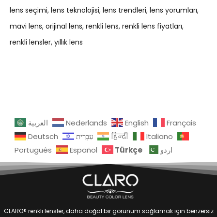
lens seçimi
lens teknolojisi
lens trendleri
lens yorumları
mavi lens
orijinal lens
renkli lens
renkli lens fiyatları
renkli lensler
yıllık lens
العربية
Nederlands
English
Français
Deutsch
עִבְרִית
हिन्दी
Italiano
Türkçe
Português
Español
اردو
CLARO® renkli lensler, daha doğal bir görünüm sağlamak için benzersiz