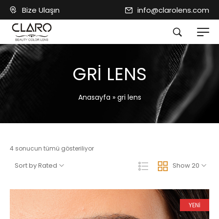
Bize Ulaşın
info@clarolens.com
GRI LENS
Anasayfa
»
gri lens
4 sonucun tümü gösteriliyor
Sort by Rated
Show 20
YENİ