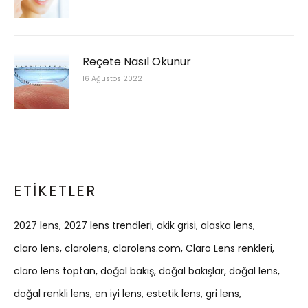
Reçete Nasıl Okunur
16 Ağustos 2022
ETIKETLER
2027 lens
2027 lens trendleri
akik grisi
alaska lens
claro lens
clarolens
clarolens.com
Claro Lens renkleri
claro lens toptan
doğal bakış
doğal bakışlar
doğal lens
doğal renkli lens
en iyi lens
estetik lens
gri lens