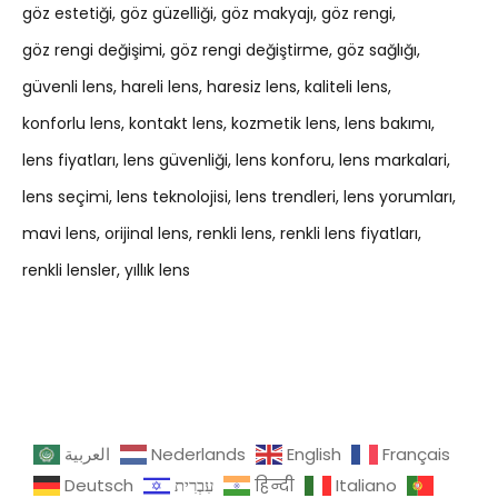
göz estetiği
göz güzelliği
göz makyajı
göz rengi
göz rengi değişimi
göz rengi değiştirme
göz sağlığı
güvenli lens
hareli lens
haresiz lens
kaliteli lens
konforlu lens
kontakt lens
kozmetik lens
lens bakımı
lens fiyatları
lens güvenliği
lens konforu
lens markalari
lens seçimi
lens teknolojisi
lens trendleri
lens yorumları
mavi lens
orijinal lens
renkli lens
renkli lens fiyatları
renkli lensler
yıllık lens
العربية
Nederlands
English
Français
Deutsch
עִבְרִית
हिन्दी
Italiano