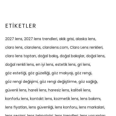
ETIKETLER
2027 lens
2027 lens trendleri
akik grisi
alaska lens
claro lens
clarolens
clarolens.com
Claro Lens renkleri
claro lens toptan
doğal bakış
doğal bakışlar
doğal lens
doğal renkli lens
en iyi lens
estetik lens
gri lens
göz estetiği
göz güzelliği
göz makyajı
göz rengi
göz rengi değişimi
göz rengi değiştirme
göz sağlığı
güvenli lens
hareli lens
haresiz lens
kaliteli lens
konforlu lens
kontakt lens
kozmetik lens
lens bakımı
lens fiyatları
lens güvenliği
lens konforu
lens markalari
lens seçimi
lens teknolojisi
lens trendleri
lens yorumları