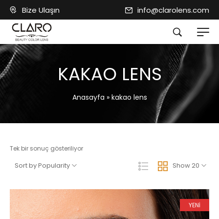
Bize Ulaşın
info@clarolens.com
KAKAO LENS
Anasayfa
»
kakao lens
Tek bir sonuç gösteriliyor
Sort by Popularity
Show 20
YENİ