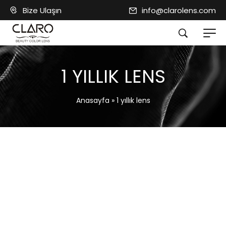
Bize Ulaşın
info@clarolens.com
1 YILLIK LENS
Anasayfa
»
1 yıllık lens