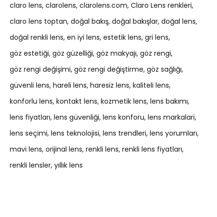
claro lens
clarolens
clarolens.com
Claro Lens renkleri
claro lens toptan
doğal bakış
doğal bakışlar
doğal lens
doğal renkli lens
en iyi lens
estetik lens
gri lens
göz estetiği
göz güzelliği
göz makyajı
göz rengi
göz rengi değişimi
göz rengi değiştirme
göz sağlığı
güvenli lens
hareli lens
haresiz lens
kaliteli lens
konforlu lens
kontakt lens
kozmetik lens
lens bakımı
lens fiyatları
lens güvenliği
lens konforu
lens markalari
lens seçimi
lens teknolojisi
lens trendleri
lens yorumları
mavi lens
orijinal lens
renkli lens
renkli lens fiyatları
renkli lensler
yıllık lens