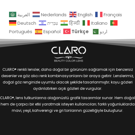
العربية
Nederlands
English
Français
Deutsch
עִבְרִית
हिन्दी
Italiano
Türkçe
Português
Español
اردو
CLARO® renkli lensler, daha doğal bir görünüm sağlamak için benzersiz
desenler ve göz alıcı renk kombinasyonlarını bir araya getirir. Lenslerimiz,
doğal göz renginizle uyumlu olacak şekilde tasarlanmıştır; koyu gözleri
aydınlatırken açık gözleri de vurgular.
CLARO®, lens tutkunlarına olağanüstü grafik tasarımlar sunar. Hem doğal
hem de çarpıcı bir etki yaratmak isteyen kullanıcıları; farklı yoğunluklarda
mavi, yeşil, kahverengi ve gri tonlarının güzelliğiyle buluşturur.