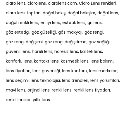
claro lens
clarolens
clarolens.com
Claro Lens renkleri
claro lens toptan
doğal bakış
doğal bakışlar
doğal lens
doğal renkli lens
en iyi lens
estetik lens
gri lens
göz estetiği
göz güzelliği
göz makyajı
göz rengi
göz rengi değişimi
göz rengi değiştirme
göz sağlığı
güvenli lens
hareli lens
haresiz lens
kaliteli lens
konforlu lens
kontakt lens
kozmetik lens
lens bakımı
lens fiyatları
lens güvenliği
lens konforu
lens markalari
lens seçimi
lens teknolojisi
lens trendleri
lens yorumları
mavi lens
orijinal lens
renkli lens
renkli lens fiyatları
renkli lensler
yıllık lens