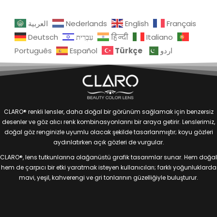
العربية
Nederlands
English
Français
Deutsch
עִבְרִית
हिन्दी
Italiano
Türkçe
Português
Español
اردو
CLARO® renkli lensler, daha doğal bir görünüm sağlamak için benzersiz
desenler ve göz alıcı renk kombinasyonlarını bir araya getirir. Lenslerimiz,
doğal göz renginizle uyumlu olacak şekilde tasarlanmıştır; koyu gözleri
aydınlatırken açık gözleri de vurgular.
CLARO®, lens tutkunlarına olağanüstü grafik tasarımlar sunar. Hem doğal
hem de çarpıcı bir etki yaratmak isteyen kullanıcıları; farklı yoğunluklarda
mavi, yeşil, kahverengi ve gri tonlarının güzelliğiyle buluşturur.