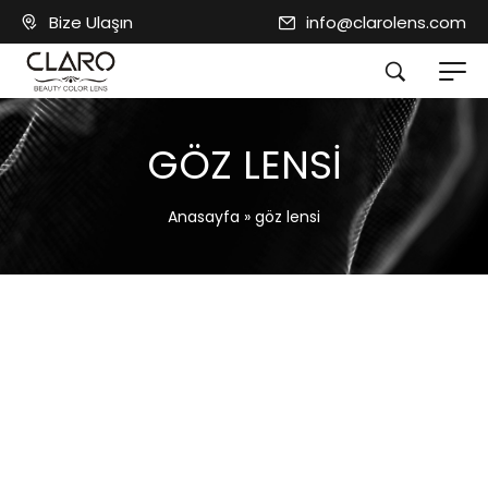
Bize Ulaşın
info@clarolens.com
GÖZ LENSI
Anasayfa
»
göz lensi