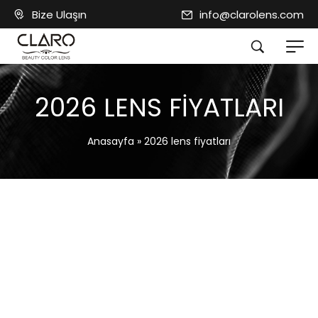
Bize Ulaşın
info@clarolens.com
2026 LENS FIYATLARI
Anasayfa
»
2026 lens fiyatları