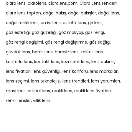
claro lens
clarolens
clarolens.com
Claro Lens renkleri
claro lens toptan
doğal bakış
doğal bakışlar
doğal lens
doğal renkli lens
en iyi lens
estetik lens
gri lens
göz estetiği
göz güzelliği
göz makyajı
göz rengi
göz rengi değişimi
göz rengi değiştirme
göz sağlığı
güvenli lens
hareli lens
haresiz lens
kaliteli lens
konforlu lens
kontakt lens
kozmetik lens
lens bakımı
lens fiyatları
lens güvenliği
lens konforu
lens markalari
lens seçimi
lens teknolojisi
lens trendleri
lens yorumları
mavi lens
orijinal lens
renkli lens
renkli lens fiyatları
renkli lensler
yıllık lens