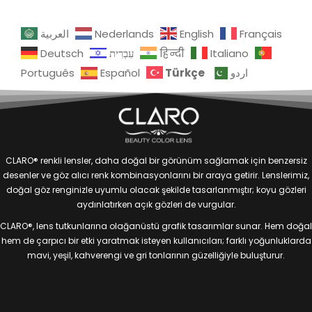
العربية
Nederlands
English
Français
Deutsch
עִבְרִית
हिन्दी
Italiano
Türkçe
Português
Español
اردو
CLARO® renkli lensler, daha doğal bir görünüm sağlamak için benzersiz
desenler ve göz alıcı renk kombinasyonlarını bir araya getirir. Lenslerimiz,
doğal göz renginizle uyumlu olacak şekilde tasarlanmıştır; koyu gözleri
aydınlatırken açık gözleri de vurgular.
CLARO®, lens tutkunlarına olağanüstü grafik tasarımlar sunar. Hem doğal
hem de çarpıcı bir etki yaratmak isteyen kullanıcıları; farklı yoğunluklarda
mavi, yeşil, kahverengi ve gri tonlarının güzelliğiyle buluşturur.