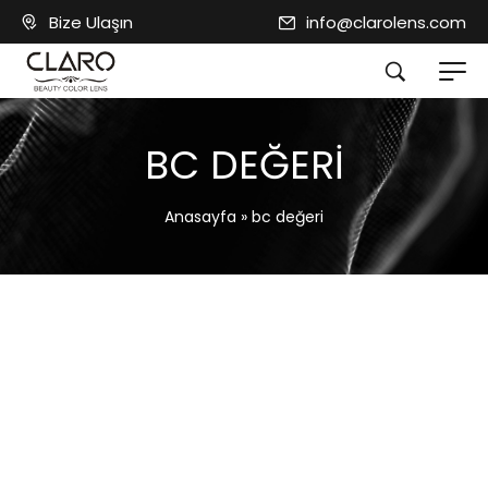
Bize Ulaşın
info@clarolens.com
BC DEĞERI
Anasayfa
»
bc değeri