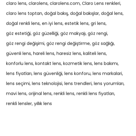
claro lens
clarolens
clarolens.com
Claro Lens renkleri
claro lens toptan
doğal bakış
doğal bakışlar
doğal lens
doğal renkli lens
en iyi lens
estetik lens
gri lens
göz estetiği
göz güzelliği
göz makyajı
göz rengi
göz rengi değişimi
göz rengi değiştirme
göz sağlığı
güvenli lens
hareli lens
haresiz lens
kaliteli lens
konforlu lens
kontakt lens
kozmetik lens
lens bakımı
lens fiyatları
lens güvenliği
lens konforu
lens markalari
lens seçimi
lens teknolojisi
lens trendleri
lens yorumları
mavi lens
orijinal lens
renkli lens
renkli lens fiyatları
renkli lensler
yıllık lens