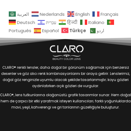
العربية
Nederlands
English
Français
Deutsch
עִבְרִית
हिन्दी
Italiano
Türkçe
Português
Español
اردو
CLARO® renkli lensler, daha doğal bir görünüm sağlamak için benzersiz
desenler ve göz alıcı renk kombinasyonlarını bir araya getirir. Lenslerimiz,
doğal göz renginizle uyumlu olacak şekilde tasarlanmıştır; koyu gözleri
aydınlatırken açık gözleri de vurgular.
CLARO®, lens tutkunlarına olağanüstü grafik tasarımlar sunar. Hem doğal
hem de çarpıcı bir etki yaratmak isteyen kullanıcıları; farklı yoğunluklarda
mavi, yeşil, kahverengi ve gri tonlarının güzelliğiyle buluşturur.