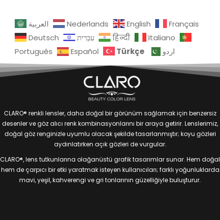
العربية
Nederlands
English
Français
Deutsch
עִבְרִית
हिन्दी
Italiano
Türkçe
Português
Español
اردو
CLARO® renkli lensler, daha doğal bir görünüm sağlamak için benzersiz
desenler ve göz alıcı renk kombinasyonlarını bir araya getirir. Lenslerimiz,
doğal göz renginizle uyumlu olacak şekilde tasarlanmıştır; koyu gözleri
aydınlatırken açık gözleri de vurgular.
CLARO®, lens tutkunlarına olağanüstü grafik tasarımlar sunar. Hem doğal
hem de çarpıcı bir etki yaratmak isteyen kullanıcıları; farklı yoğunluklarda
mavi, yeşil, kahverengi ve gri tonlarının güzelliğiyle buluşturur.