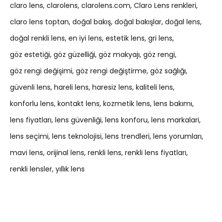
claro lens
clarolens
clarolens.com
Claro Lens renkleri
claro lens toptan
doğal bakış
doğal bakışlar
doğal lens
doğal renkli lens
en iyi lens
estetik lens
gri lens
göz estetiği
göz güzelliği
göz makyajı
göz rengi
göz rengi değişimi
göz rengi değiştirme
göz sağlığı
güvenli lens
hareli lens
haresiz lens
kaliteli lens
konforlu lens
kontakt lens
kozmetik lens
lens bakımı
lens fiyatları
lens güvenliği
lens konforu
lens markalari
lens seçimi
lens teknolojisi
lens trendleri
lens yorumları
mavi lens
orijinal lens
renkli lens
renkli lens fiyatları
renkli lensler
yıllık lens