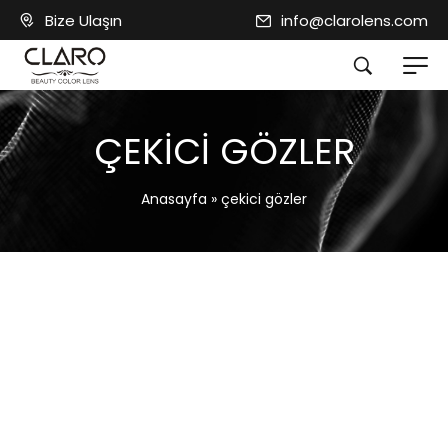
Bize Ulaşın
info@clarolens.com
ÇEKICI GÖZLER
Anasayfa
»
çekici gözler