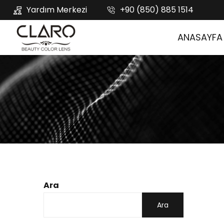
Yardım Merkezi
+90 (850) 885 1514
ANASAYFA
Ara
Ara