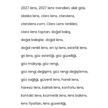
2027 lens
2027 lens trendleri
akik grisi
alaska lens
claro lens
clarolens
clarolens.com
Claro Lens renkleri
claro lens toptan
doğal bakış
doğal bakışlar
doğal lens
doğal renkli lens
en iyi lens
estetik lens
gri lens
göz estetiği
göz güzelliği
göz makyajı
göz rengi
göz rengi değişimi
göz rengi değiştirme
göz sağlığı
güvenli lens
hareli lens
haresiz lens
kaliteli lens
konforlu lens
kontakt lens
kozmetik lens
lens bakımı
lens fiyatları
lens güvenliği