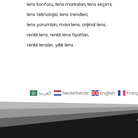
lens konforu
lens markalari
lens seçimi
lens teknolojisi
lens trendleri
lens yorumları
mavi lens
orijinal lens
renkli lens
renkli lens fiyatları
renkli lensler
yıllık lens
العربية
Nederlands
English
Fran