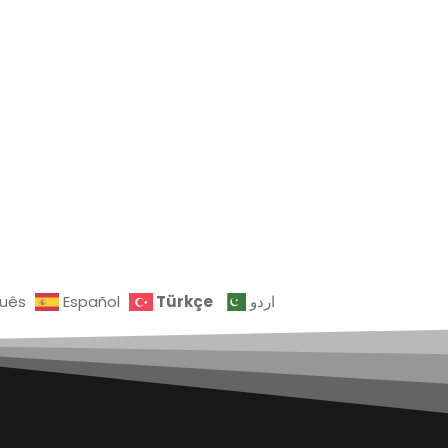
Türkçe
guês
Español
اردو