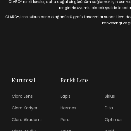
CLARO® renkli lensler, daha doğal bir görünüm sağlamak için benzersiz
renginizle uyumlu olacak şekilde tasarlan
CLARO®, lens tutkunlarına olağanüstü grafik tasarımlar sunar. Hem doğal
kahverengi ve gri
Kurumsal
Renkli Lens
Claro Lens
Lapis
Sirius
Claro Kariyer
Hermes
Dita
Claro Akademi
Pera
Optimus