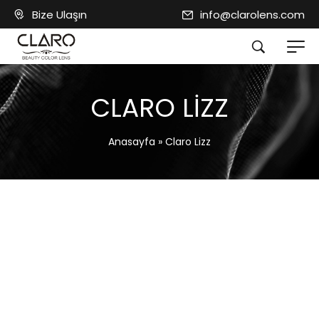
Bize Ulaşın
info@clarolens.com
CLARO LIZZ
Anasayfa
»
Claro Lizz