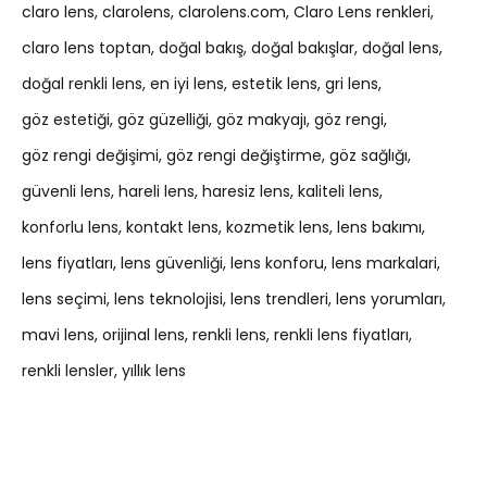
claro lens
clarolens
clarolens.com
Claro Lens renkleri
claro lens toptan
doğal bakış
doğal bakışlar
doğal lens
doğal renkli lens
en iyi lens
estetik lens
gri lens
göz estetiği
göz güzelliği
göz makyajı
göz rengi
göz rengi değişimi
göz rengi değiştirme
göz sağlığı
güvenli lens
hareli lens
haresiz lens
kaliteli lens
konforlu lens
kontakt lens
kozmetik lens
lens bakımı
lens fiyatları
lens güvenliği
lens konforu
lens markalari
lens seçimi
lens teknolojisi
lens trendleri
lens yorumları
mavi lens
orijinal lens
renkli lens
renkli lens fiyatları
renkli lensler
yıllık lens