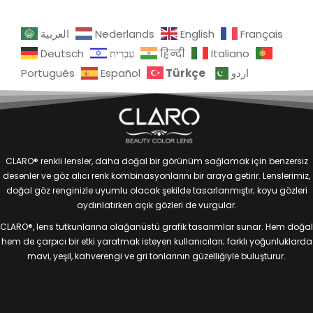
العربية
Nederlands
English
Français
Deutsch
עִבְרִית
हिन्दी
Italiano
Türkçe
Português
Español
اردو
CLARO® renkli lensler, daha doğal bir görünüm sağlamak için benzersiz
desenler ve göz alıcı renk kombinasyonlarını bir araya getirir. Lenslerimiz,
doğal göz renginizle uyumlu olacak şekilde tasarlanmıştır; koyu gözleri
aydınlatırken açık gözleri de vurgular.
CLARO®, lens tutkunlarına olağanüstü grafik tasarımlar sunar. Hem doğal
hem de çarpıcı bir etki yaratmak isteyen kullanıcıları; farklı yoğunluklarda
mavi, yeşil, kahverengi ve gri tonlarının güzelliğiyle buluşturur.