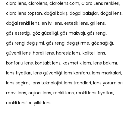
claro lens
clarolens
clarolens.com
Claro Lens renkleri
claro lens toptan
doğal bakış
doğal bakışlar
doğal lens
doğal renkli lens
en iyi lens
estetik lens
gri lens
göz estetiği
göz güzelliği
göz makyajı
göz rengi
göz rengi değişimi
göz rengi değiştirme
göz sağlığı
güvenli lens
hareli lens
haresiz lens
kaliteli lens
konforlu lens
kontakt lens
kozmetik lens
lens bakımı
lens fiyatları
lens güvenliği
lens konforu
lens markalari
lens seçimi
lens teknolojisi
lens trendleri
lens yorumları
mavi lens
orijinal lens
renkli lens
renkli lens fiyatları
renkli lensler
yıllık lens