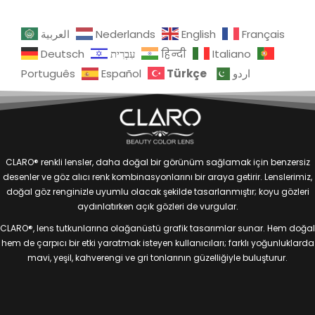
العربية
Nederlands
English
Français
Deutsch
עִבְרִית
हिन्दी
Italiano
Türkçe
Português
Español
اردو
CLARO® renkli lensler, daha doğal bir görünüm sağlamak için benzersiz
desenler ve göz alıcı renk kombinasyonlarını bir araya getirir. Lenslerimiz,
doğal göz renginizle uyumlu olacak şekilde tasarlanmıştır; koyu gözleri
aydınlatırken açık gözleri de vurgular.
CLARO®, lens tutkunlarına olağanüstü grafik tasarımlar sunar. Hem doğal
hem de çarpıcı bir etki yaratmak isteyen kullanıcıları; farklı yoğunluklarda
mavi, yeşil, kahverengi ve gri tonlarının güzelliğiyle buluşturur.