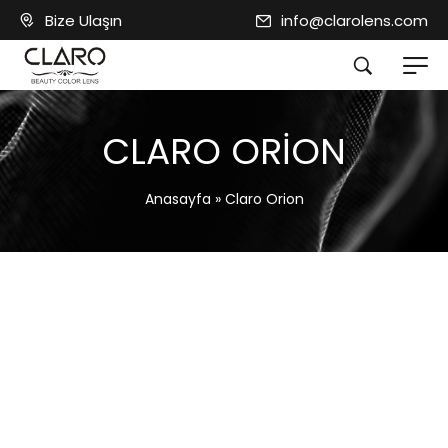
Bize Ulaşın
info@clarolens.com
CLARO ORION
Anasayfa
»
Claro Orion