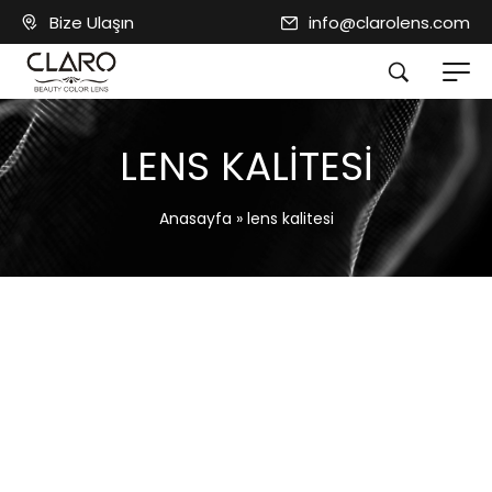
Bize Ulaşın
info@clarolens.com
LENS KALITESI
Anasayfa
»
lens kalitesi