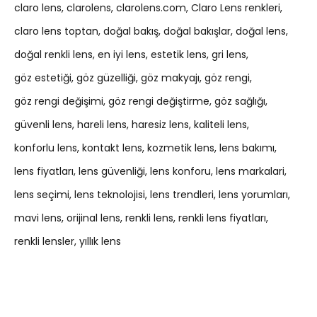
claro lens
clarolens
clarolens.com
Claro Lens renkleri
claro lens toptan
doğal bakış
doğal bakışlar
doğal lens
doğal renkli lens
en iyi lens
estetik lens
gri lens
göz estetiği
göz güzelliği
göz makyajı
göz rengi
göz rengi değişimi
göz rengi değiştirme
göz sağlığı
güvenli lens
hareli lens
haresiz lens
kaliteli lens
konforlu lens
kontakt lens
kozmetik lens
lens bakımı
lens fiyatları
lens güvenliği
lens konforu
lens markalari
lens seçimi
lens teknolojisi
lens trendleri
lens yorumları
mavi lens
orijinal lens
renkli lens
renkli lens fiyatları
renkli lensler
yıllık lens