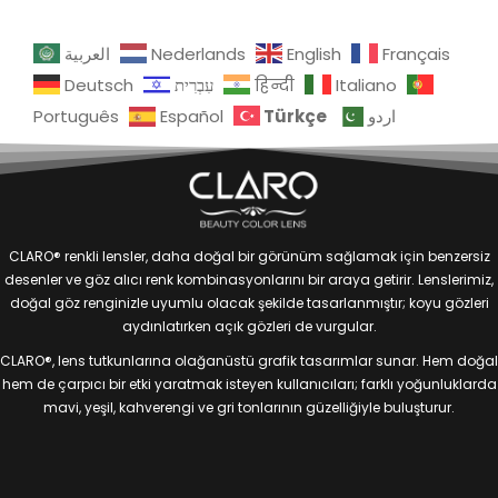
العربية
Nederlands
English
Français
Deutsch
עִבְרִית
हिन्दी
Italiano
Türkçe
Português
Español
اردو
CLARO® renkli lensler, daha doğal bir görünüm sağlamak için benzersiz
desenler ve göz alıcı renk kombinasyonlarını bir araya getirir. Lenslerimiz,
doğal göz renginizle uyumlu olacak şekilde tasarlanmıştır; koyu gözleri
aydınlatırken açık gözleri de vurgular.
CLARO®, lens tutkunlarına olağanüstü grafik tasarımlar sunar. Hem doğal
hem de çarpıcı bir etki yaratmak isteyen kullanıcıları; farklı yoğunluklarda
mavi, yeşil, kahverengi ve gri tonlarının güzelliğiyle buluşturur.