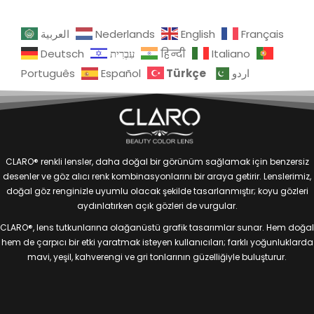
العربية
Nederlands
English
Français
Deutsch
עִבְרִית
हिन्दी
Italiano
Türkçe
Português
Español
اردو
CLARO® renkli lensler, daha doğal bir görünüm sağlamak için benzersiz
desenler ve göz alıcı renk kombinasyonlarını bir araya getirir. Lenslerimiz,
doğal göz renginizle uyumlu olacak şekilde tasarlanmıştır; koyu gözleri
aydınlatırken açık gözleri de vurgular.
CLARO®, lens tutkunlarına olağanüstü grafik tasarımlar sunar. Hem doğal
hem de çarpıcı bir etki yaratmak isteyen kullanıcıları; farklı yoğunluklarda
mavi, yeşil, kahverengi ve gri tonlarının güzelliğiyle buluşturur.