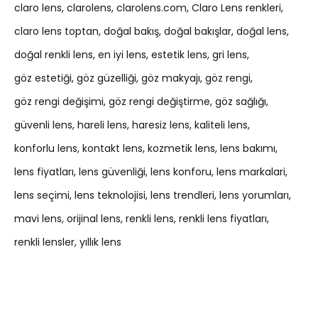
claro lens
clarolens
clarolens.com
Claro Lens renkleri
claro lens toptan
doğal bakış
doğal bakışlar
doğal lens
doğal renkli lens
en iyi lens
estetik lens
gri lens
göz estetiği
göz güzelliği
göz makyajı
göz rengi
göz rengi değişimi
göz rengi değiştirme
göz sağlığı
güvenli lens
hareli lens
haresiz lens
kaliteli lens
konforlu lens
kontakt lens
kozmetik lens
lens bakımı
lens fiyatları
lens güvenliği
lens konforu
lens markalari
lens seçimi
lens teknolojisi
lens trendleri
lens yorumları
mavi lens
orijinal lens
renkli lens
renkli lens fiyatları
renkli lensler
yıllık lens