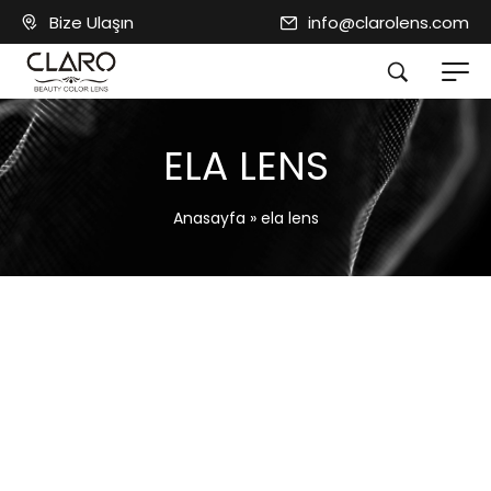
Bize Ulaşın
info@clarolens.com
ELA LENS
Anasayfa
»
ela lens