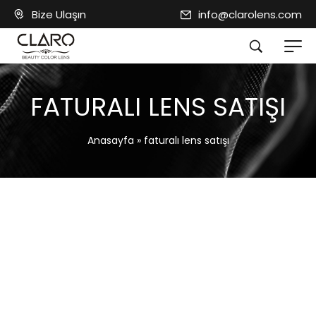
Bize Ulaşın
info@clarolens.com
FATURALI LENS SATIŞI
Anasayfa
»
faturalı lens satışı