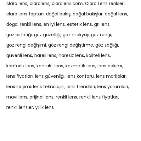
claro lens
clarolens
clarolens.com
Claro Lens renkleri
claro lens toptan
doğal bakış
doğal bakışlar
doğal lens
doğal renkli lens
en iyi lens
estetik lens
gri lens
göz estetiği
göz güzelliği
göz makyajı
göz rengi
göz rengi değişimi
göz rengi değiştirme
göz sağlığı
güvenli lens
hareli lens
haresiz lens
kaliteli lens
konforlu lens
kontakt lens
kozmetik lens
lens bakımı
lens fiyatları
lens güvenliği
lens konforu
lens markalari
lens seçimi
lens teknolojisi
lens trendleri
lens yorumları
mavi lens
orijinal lens
renkli lens
renkli lens fiyatları
renkli lensler
yıllık lens