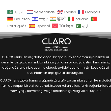
العربية
Nederlands
English
Français
Deutsch
עִבְרִית
हिन्दी
Italiano
Türkçe
Português
Español
اردو
CLARO® renkli lensler, daha doğal bir görünüm sağlamak için benzersiz
desenler ve göz alıcı renk kombinasyonlarını bir araya getirir. Lenslerimiz,
doğal göz renginizle uyumlu olacak şekilde tasarlanmıştır; koyu gözleri
aydınlatırken açık gözleri de vurgular.
CLARO®, lens tutkunlarına olağanüstü grafik tasarımlar sunar. Hem doğal
hem de çarpıcı bir etki yaratmak isteyen kullanıcıları; farklı yoğunluklarda
mavi, yeşil, kahverengi ve gri tonlarının güzelliğiyle buluşturur.