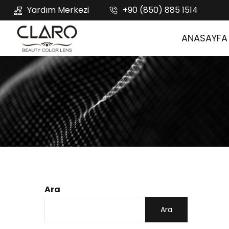
Yardım Merkezi
+90 (850) 885 1514
ANASAYFA
Ara
Ara