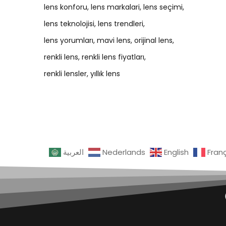
lens konforu
lens markalari
lens seçimi
lens teknolojisi
lens trendleri
lens yorumları
mavi lens
orijinal lens
renkli lens
renkli lens fiyatları
renkli lensler
yıllık lens
العربية
Nederlands
English
Fran