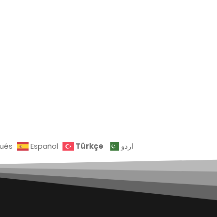
Türkçe
guês
Español
اردو