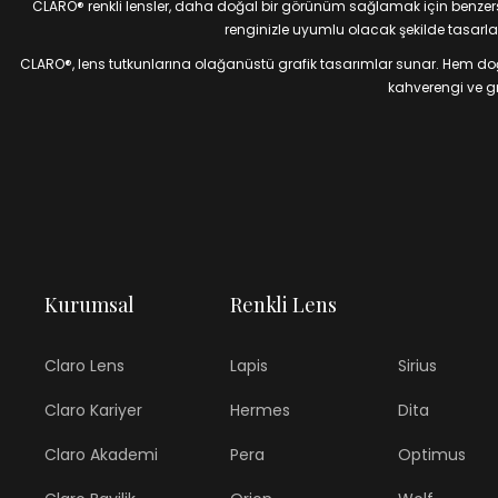
CLARO® renkli lensler, daha doğal bir görünüm sağlamak için benzersiz
renginizle uyumlu olacak şekilde tasarlan
CLARO®, lens tutkunlarına olağanüstü grafik tasarımlar sunar. Hem doğal
kahverengi ve gri
Kurumsal
Renkli Lens
Claro Lens
Lapis
Sirius
Claro Kariyer
Hermes
Dita
Claro Akademi
Pera
Optimus