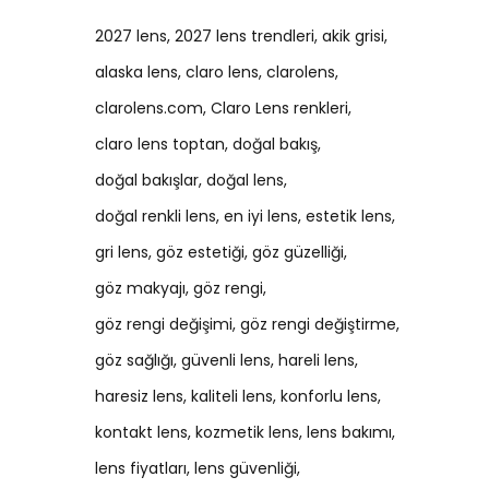
2027 lens
2027 lens trendleri
akik grisi
alaska lens
claro lens
clarolens
clarolens.com
Claro Lens renkleri
claro lens toptan
doğal bakış
doğal bakışlar
doğal lens
doğal renkli lens
en iyi lens
estetik lens
gri lens
göz estetiği
göz güzelliği
göz makyajı
göz rengi
göz rengi değişimi
göz rengi değiştirme
göz sağlığı
güvenli lens
hareli lens
haresiz lens
kaliteli lens
konforlu lens
kontakt lens
kozmetik lens
lens bakımı
lens fiyatları
lens güvenliği