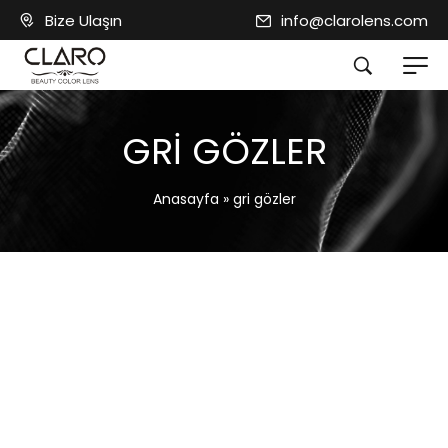
Bize Ulaşın
info@clarolens.com
GRI GÖZLER
Anasayfa
»
gri gözler