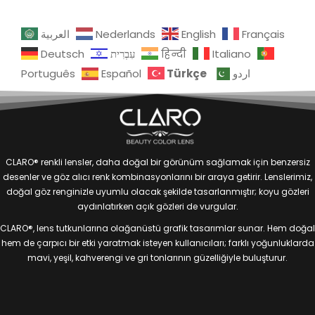
العربية
Nederlands
English
Français
Deutsch
עִבְרִית
हिन्दी
Italiano
Türkçe
Português
Español
اردو
CLARO® renkli lensler, daha doğal bir görünüm sağlamak için benzersiz
desenler ve göz alıcı renk kombinasyonlarını bir araya getirir. Lenslerimiz,
doğal göz renginizle uyumlu olacak şekilde tasarlanmıştır; koyu gözleri
aydınlatırken açık gözleri de vurgular.
CLARO®, lens tutkunlarına olağanüstü grafik tasarımlar sunar. Hem doğal
hem de çarpıcı bir etki yaratmak isteyen kullanıcıları; farklı yoğunluklarda
mavi, yeşil, kahverengi ve gri tonlarının güzelliğiyle buluşturur.