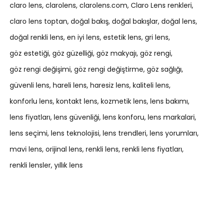
claro lens
clarolens
clarolens.com
Claro Lens renkleri
claro lens toptan
doğal bakış
doğal bakışlar
doğal lens
doğal renkli lens
en iyi lens
estetik lens
gri lens
göz estetiği
göz güzelliği
göz makyajı
göz rengi
göz rengi değişimi
göz rengi değiştirme
göz sağlığı
güvenli lens
hareli lens
haresiz lens
kaliteli lens
konforlu lens
kontakt lens
kozmetik lens
lens bakımı
lens fiyatları
lens güvenliği
lens konforu
lens markalari
lens seçimi
lens teknolojisi
lens trendleri
lens yorumları
mavi lens
orijinal lens
renkli lens
renkli lens fiyatları
renkli lensler
yıllık lens