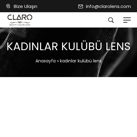
Bize Ulaşın
info@clarolens.com
KADINLAR KULÜBÜ LENS
Anasayfa
»
kadınlar kulübü lens