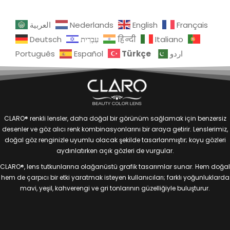
العربية
Nederlands
English
Français
Deutsch
עִבְרִית
हिन्दी
Italiano
Türkçe
Português
Español
اردو
CLARO® renkli lensler, daha doğal bir görünüm sağlamak için benzersiz
desenler ve göz alıcı renk kombinasyonlarını bir araya getirir. Lenslerimiz,
doğal göz renginizle uyumlu olacak şekilde tasarlanmıştır; koyu gözleri
aydınlatırken açık gözleri de vurgular.
CLARO®, lens tutkunlarına olağanüstü grafik tasarımlar sunar. Hem doğal
hem de çarpıcı bir etki yaratmak isteyen kullanıcıları; farklı yoğunluklarda
mavi, yeşil, kahverengi ve gri tonlarının güzelliğiyle buluşturur.