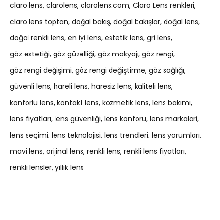
claro lens
clarolens
clarolens.com
Claro Lens renkleri
claro lens toptan
doğal bakış
doğal bakışlar
doğal lens
doğal renkli lens
en iyi lens
estetik lens
gri lens
göz estetiği
göz güzelliği
göz makyajı
göz rengi
göz rengi değişimi
göz rengi değiştirme
göz sağlığı
güvenli lens
hareli lens
haresiz lens
kaliteli lens
konforlu lens
kontakt lens
kozmetik lens
lens bakımı
lens fiyatları
lens güvenliği
lens konforu
lens markalari
lens seçimi
lens teknolojisi
lens trendleri
lens yorumları
mavi lens
orijinal lens
renkli lens
renkli lens fiyatları
renkli lensler
yıllık lens