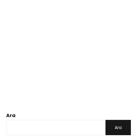
Ara
Ara