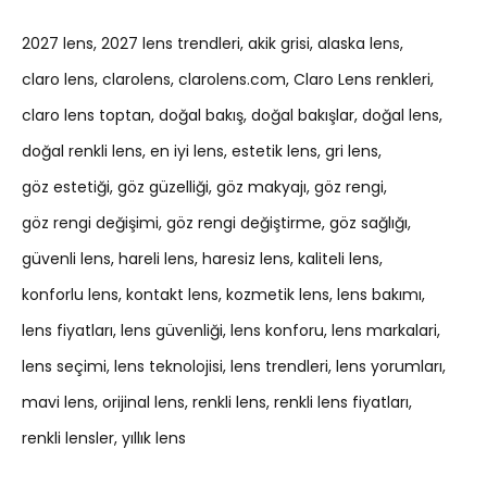
2027 lens
2027 lens trendleri
akik grisi
alaska lens
claro lens
clarolens
clarolens.com
Claro Lens renkleri
claro lens toptan
doğal bakış
doğal bakışlar
doğal lens
doğal renkli lens
en iyi lens
estetik lens
gri lens
göz estetiği
göz güzelliği
göz makyajı
göz rengi
göz rengi değişimi
göz rengi değiştirme
göz sağlığı
güvenli lens
hareli lens
haresiz lens
kaliteli lens
konforlu lens
kontakt lens
kozmetik lens
lens bakımı
lens fiyatları
lens güvenliği
lens konforu
lens markalari
lens seçimi
lens teknolojisi
lens trendleri
lens yorumları
mavi lens
orijinal lens
renkli lens
renkli lens fiyatları
renkli lensler
yıllık lens