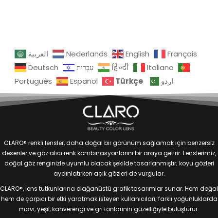
العربية
Nederlands
English
Français
Deutsch
עִבְרִית
हिन्दी
Italiano
Türkçe
Português
Español
اردو
CLARO® renkli lensler, daha doğal bir görünüm sağlamak için benzersiz
desenler ve göz alıcı renk kombinasyonlarını bir araya getirir. Lenslerimiz,
doğal göz renginizle uyumlu olacak şekilde tasarlanmıştır; koyu gözleri
aydınlatırken açık gözleri de vurgular.
CLARO®, lens tutkunlarına olağanüstü grafik tasarımlar sunar. Hem doğal
hem de çarpıcı bir etki yaratmak isteyen kullanıcıları; farklı yoğunluklarda
mavi, yeşil, kahverengi ve gri tonlarının güzelliğiyle buluşturur.