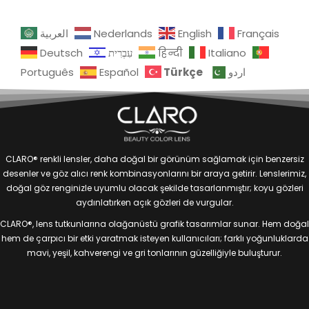
العربية
Nederlands
English
Français
Deutsch
עִבְרִית
हिन्दी
Italiano
Türkçe
Português
Español
اردو
CLARO® renkli lensler, daha doğal bir görünüm sağlamak için benzersiz
desenler ve göz alıcı renk kombinasyonlarını bir araya getirir. Lenslerimiz,
doğal göz renginizle uyumlu olacak şekilde tasarlanmıştır; koyu gözleri
aydınlatırken açık gözleri de vurgular.
CLARO®, lens tutkunlarına olağanüstü grafik tasarımlar sunar. Hem doğal
hem de çarpıcı bir etki yaratmak isteyen kullanıcıları; farklı yoğunluklarda
mavi, yeşil, kahverengi ve gri tonlarının güzelliğiyle buluşturur.