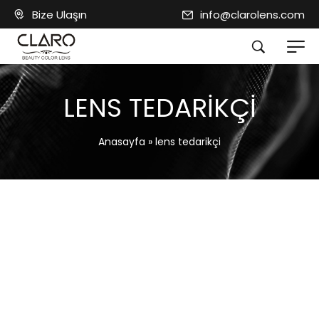
Bize Ulaşın
info@clarolens.com
LENS TEDARIKÇI
Anasayfa
»
lens tedarikçi