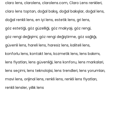
claro lens
clarolens
clarolens.com
Claro Lens renkleri
claro lens toptan
doğal bakış
doğal bakışlar
doğal lens
doğal renkli lens
en iyi lens
estetik lens
gri lens
göz estetiği
göz güzelliği
göz makyajı
göz rengi
göz rengi değişimi
göz rengi değiştirme
göz sağlığı
güvenli lens
hareli lens
haresiz lens
kaliteli lens
konforlu lens
kontakt lens
kozmetik lens
lens bakımı
lens fiyatları
lens güvenliği
lens konforu
lens markalari
lens seçimi
lens teknolojisi
lens trendleri
lens yorumları
mavi lens
orijinal lens
renkli lens
renkli lens fiyatları
renkli lensler
yıllık lens