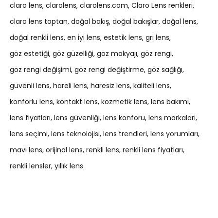
claro lens
clarolens
clarolens.com
Claro Lens renkleri
claro lens toptan
doğal bakış
doğal bakışlar
doğal lens
doğal renkli lens
en iyi lens
estetik lens
gri lens
göz estetiği
göz güzelliği
göz makyajı
göz rengi
göz rengi değişimi
göz rengi değiştirme
göz sağlığı
güvenli lens
hareli lens
haresiz lens
kaliteli lens
konforlu lens
kontakt lens
kozmetik lens
lens bakımı
lens fiyatları
lens güvenliği
lens konforu
lens markalari
lens seçimi
lens teknolojisi
lens trendleri
lens yorumları
mavi lens
orijinal lens
renkli lens
renkli lens fiyatları
renkli lensler
yıllık lens