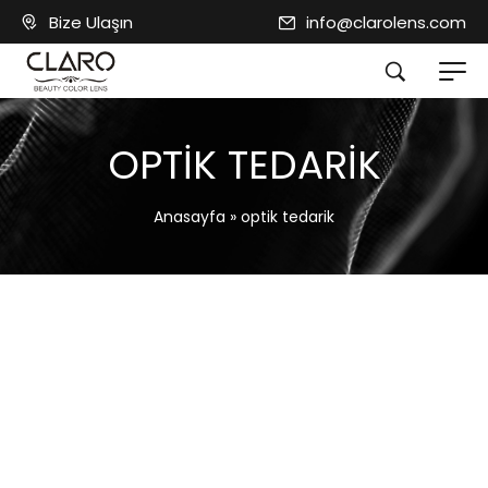
Bize Ulaşın
info@clarolens.com
OPTIK TEDARIK
Anasayfa
»
optik tedarik