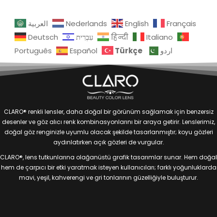
العربية
Nederlands
English
Français
Deutsch
עִבְרִית
हिन्दी
Italiano
Türkçe
Português
Español
اردو
CLARO® renkli lensler, daha doğal bir görünüm sağlamak için benzersiz
desenler ve göz alıcı renk kombinasyonlarını bir araya getirir. Lenslerimiz,
doğal göz renginizle uyumlu olacak şekilde tasarlanmıştır; koyu gözleri
aydınlatırken açık gözleri de vurgular.
CLARO®, lens tutkunlarına olağanüstü grafik tasarımlar sunar. Hem doğal
hem de çarpıcı bir etki yaratmak isteyen kullanıcıları; farklı yoğunluklarda
mavi, yeşil, kahverengi ve gri tonlarının güzelliğiyle buluşturur.