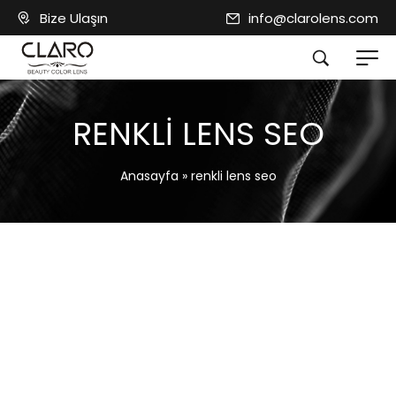
Bize Ulaşın
info@clarolens.com
RENKLI LENS SEO
Anasayfa
»
renkli lens seo