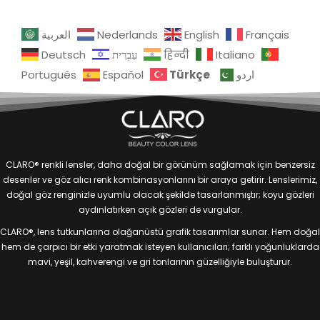
العربية
Nederlands
English
Français
Deutsch
עִבְרִית
हिन्दी
Italiano
Türkçe
Português
Español
اردو
CLARO® renkli lensler, daha doğal bir görünüm sağlamak için benzersiz
desenler ve göz alıcı renk kombinasyonlarını bir araya getirir. Lenslerimiz,
doğal göz renginizle uyumlu olacak şekilde tasarlanmıştır; koyu gözleri
aydınlatırken açık gözleri de vurgular.
CLARO®, lens tutkunlarına olağanüstü grafik tasarımlar sunar. Hem doğal
hem de çarpıcı bir etki yaratmak isteyen kullanıcıları; farklı yoğunluklarda
mavi, yeşil, kahverengi ve gri tonlarının güzelliğiyle buluşturur.