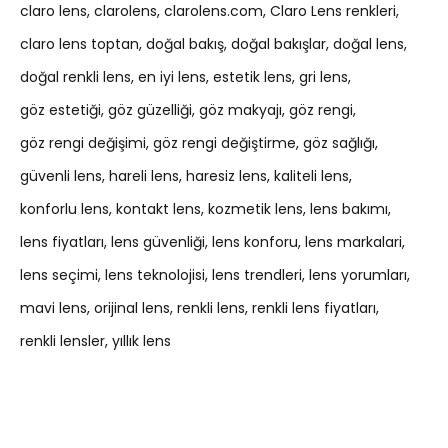
claro lens
clarolens
clarolens.com
Claro Lens renkleri
claro lens toptan
doğal bakış
doğal bakışlar
doğal lens
doğal renkli lens
en iyi lens
estetik lens
gri lens
göz estetiği
göz güzelliği
göz makyajı
göz rengi
göz rengi değişimi
göz rengi değiştirme
göz sağlığı
güvenli lens
hareli lens
haresiz lens
kaliteli lens
konforlu lens
kontakt lens
kozmetik lens
lens bakımı
lens fiyatları
lens güvenliği
lens konforu
lens markalari
lens seçimi
lens teknolojisi
lens trendleri
lens yorumları
mavi lens
orijinal lens
renkli lens
renkli lens fiyatları
renkli lensler
yıllık lens