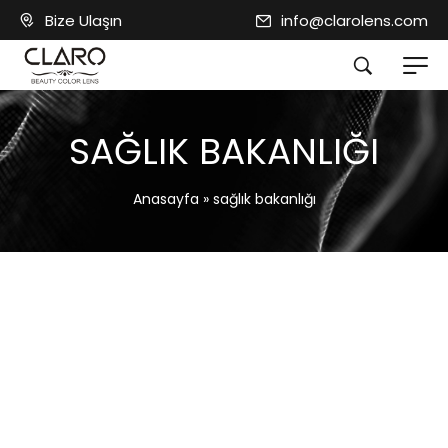
Bize Ulaşın
info@clarolens.com
SAĞLIK BAKANLIĞI
Anasayfa
»
sağlık bakanlığı