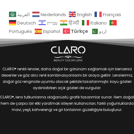
العربية
Nederlands
English
Français
Deutsch
עִבְרִית
हिन्दी
Italiano
Türkçe
Português
Español
اردو
CLARO® renkli lensler, daha doğal bir görünüm sağlamak için benzersiz
desenler ve göz alıcı renk kombinasyonlarını bir araya getirir. Lenslerimiz,
doğal göz renginizle uyumlu olacak şekilde tasarlanmıştır; koyu gözleri
aydınlatırken açık gözleri de vurgular.
CLARO®, lens tutkunlarına olağanüstü grafik tasarımlar sunar. Hem doğal
hem de çarpıcı bir etki yaratmak isteyen kullanıcıları; farklı yoğunluklarda
mavi, yeşil, kahverengi ve gri tonlarının güzelliğiyle buluşturur.