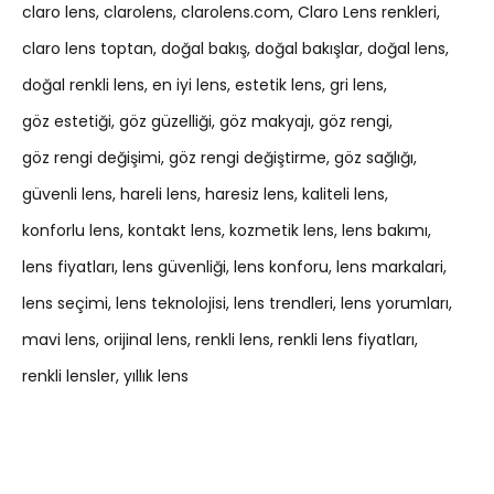
claro lens
clarolens
clarolens.com
Claro Lens renkleri
claro lens toptan
doğal bakış
doğal bakışlar
doğal lens
doğal renkli lens
en iyi lens
estetik lens
gri lens
göz estetiği
göz güzelliği
göz makyajı
göz rengi
göz rengi değişimi
göz rengi değiştirme
göz sağlığı
güvenli lens
hareli lens
haresiz lens
kaliteli lens
konforlu lens
kontakt lens
kozmetik lens
lens bakımı
lens fiyatları
lens güvenliği
lens konforu
lens markalari
lens seçimi
lens teknolojisi
lens trendleri
lens yorumları
mavi lens
orijinal lens
renkli lens
renkli lens fiyatları
renkli lensler
yıllık lens