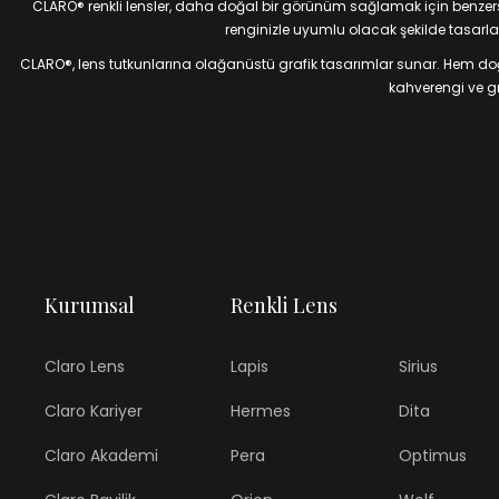
CLARO® renkli lensler, daha doğal bir görünüm sağlamak için benzersiz
renginizle uyumlu olacak şekilde tasarlan
CLARO®, lens tutkunlarına olağanüstü grafik tasarımlar sunar. Hem doğal
kahverengi ve gri
Kurumsal
Renkli Lens
Claro Lens
Lapis
Sirius
Claro Kariyer
Hermes
Dita
Claro Akademi
Pera
Optimus