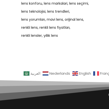
lens konforu
lens markalari
lens seçimi
lens teknolojisi
lens trendleri
lens yorumları
mavi lens
orijinal lens
renkli lens
renkli lens fiyatları
renkli lensler
yıllık lens
العربية
Nederlands
English
Fran