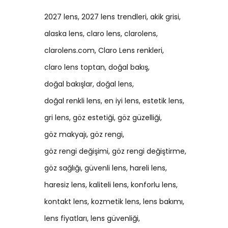
2027 lens
2027 lens trendleri
akik grisi
alaska lens
claro lens
clarolens
clarolens.com
Claro Lens renkleri
claro lens toptan
doğal bakış
doğal bakışlar
doğal lens
doğal renkli lens
en iyi lens
estetik lens
gri lens
göz estetiği
göz güzelliği
göz makyajı
göz rengi
göz rengi değişimi
göz rengi değiştirme
göz sağlığı
güvenli lens
hareli lens
haresiz lens
kaliteli lens
konforlu lens
kontakt lens
kozmetik lens
lens bakımı
lens fiyatları
lens güvenliği