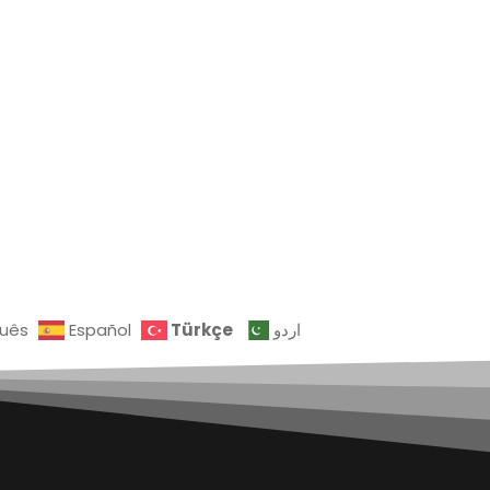
Türkçe
guês
Español
اردو