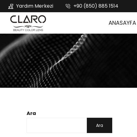
Yardım Merkezi
+90 (850) 885 1514
ANASAYFA
Ara
Ara