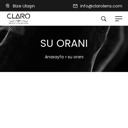
Bize Ulaşın
info@clarolens.com
SU ORANI
Anasayfa
»
su oranı