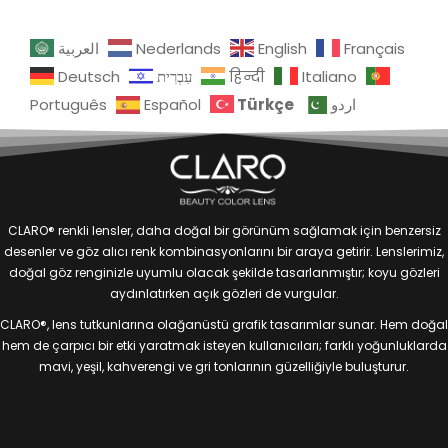
العربية
Nederlands
English
Français
Deutsch
עִבְרִית
हिन्दी
Italiano
Türkçe
Português
Español
اردو
CLARO® renkli lensler, daha doğal bir görünüm sağlamak için benzersiz
desenler ve göz alıcı renk kombinasyonlarını bir araya getirir. Lenslerimiz,
doğal göz renginizle uyumlu olacak şekilde tasarlanmıştır; koyu gözleri
aydınlatırken açık gözleri de vurgular.
CLARO®, lens tutkunlarına olağanüstü grafik tasarımlar sunar. Hem doğal
hem de çarpıcı bir etki yaratmak isteyen kullanıcıları; farklı yoğunluklarda
mavi, yeşil, kahverengi ve gri tonlarının güzelliğiyle buluşturur.