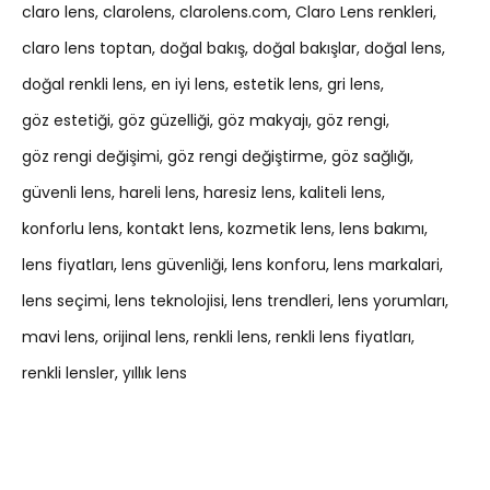
claro lens
clarolens
clarolens.com
Claro Lens renkleri
claro lens toptan
doğal bakış
doğal bakışlar
doğal lens
doğal renkli lens
en iyi lens
estetik lens
gri lens
göz estetiği
göz güzelliği
göz makyajı
göz rengi
göz rengi değişimi
göz rengi değiştirme
göz sağlığı
güvenli lens
hareli lens
haresiz lens
kaliteli lens
konforlu lens
kontakt lens
kozmetik lens
lens bakımı
lens fiyatları
lens güvenliği
lens konforu
lens markalari
lens seçimi
lens teknolojisi
lens trendleri
lens yorumları
mavi lens
orijinal lens
renkli lens
renkli lens fiyatları
renkli lensler
yıllık lens