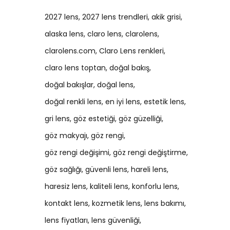
2027 lens
2027 lens trendleri
akik grisi
alaska lens
claro lens
clarolens
clarolens.com
Claro Lens renkleri
claro lens toptan
doğal bakış
doğal bakışlar
doğal lens
doğal renkli lens
en iyi lens
estetik lens
gri lens
göz estetiği
göz güzelliği
göz makyajı
göz rengi
göz rengi değişimi
göz rengi değiştirme
göz sağlığı
güvenli lens
hareli lens
haresiz lens
kaliteli lens
konforlu lens
kontakt lens
kozmetik lens
lens bakımı
lens fiyatları
lens güvenliği