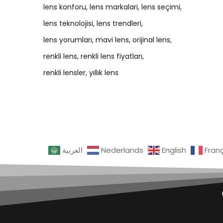
lens konforu
lens markalari
lens seçimi
lens teknolojisi
lens trendleri
lens yorumları
mavi lens
orijinal lens
renkli lens
renkli lens fiyatları
renkli lensler
yıllık lens
العربية
Nederlands
English
Fran