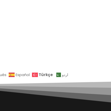
Türkçe
guês
Español
اردو