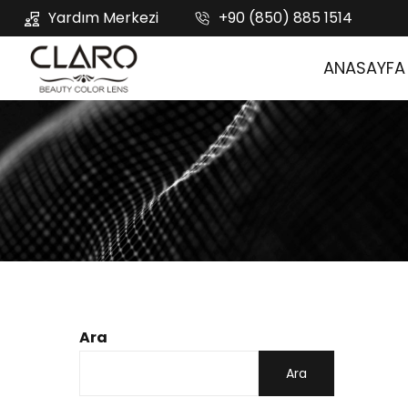
Yardım Merkezi
+90 (850) 885 1514
ANASAYFA
Ara
Ara