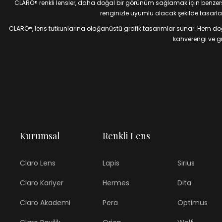
CLARO® renkli lensler, daha doğal bir görünüm sağlamak için benzersiz
renginizle uyumlu olacak şekilde tasarlan
CLARO®, lens tutkunlarına olağanüstü grafik tasarımlar sunar. Hem doğal
kahverengi ve gri
Kurumsal
Renkli Lens
Claro Lens
Lapis
Sirius
Claro Kariyer
Hermes
Dita
Claro Akademi
Pera
Optimus