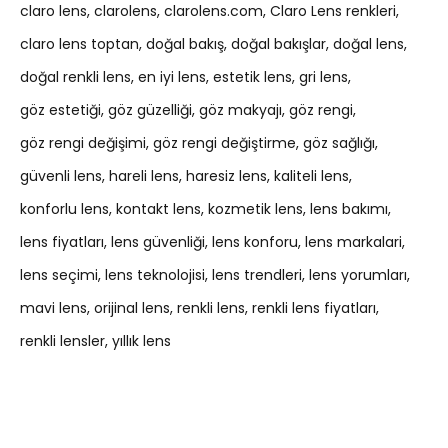
claro lens
clarolens
clarolens.com
Claro Lens renkleri
claro lens toptan
doğal bakış
doğal bakışlar
doğal lens
doğal renkli lens
en iyi lens
estetik lens
gri lens
göz estetiği
göz güzelliği
göz makyajı
göz rengi
göz rengi değişimi
göz rengi değiştirme
göz sağlığı
güvenli lens
hareli lens
haresiz lens
kaliteli lens
konforlu lens
kontakt lens
kozmetik lens
lens bakımı
lens fiyatları
lens güvenliği
lens konforu
lens markalari
lens seçimi
lens teknolojisi
lens trendleri
lens yorumları
mavi lens
orijinal lens
renkli lens
renkli lens fiyatları
renkli lensler
yıllık lens