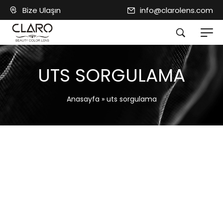
Bize Ulaşın
info@clarolens.com
UTS SORGULAMA
Anasayfa
»
uts sorgulama