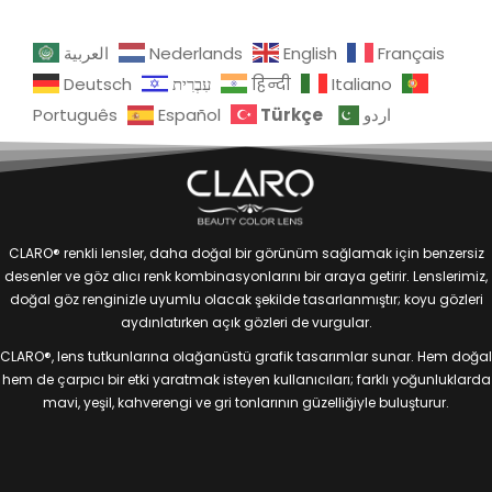
العربية
Nederlands
English
Français
Deutsch
עִבְרִית
हिन्दी
Italiano
Türkçe
Português
Español
اردو
CLARO® renkli lensler, daha doğal bir görünüm sağlamak için benzersiz
desenler ve göz alıcı renk kombinasyonlarını bir araya getirir. Lenslerimiz,
doğal göz renginizle uyumlu olacak şekilde tasarlanmıştır; koyu gözleri
aydınlatırken açık gözleri de vurgular.
CLARO®, lens tutkunlarına olağanüstü grafik tasarımlar sunar. Hem doğal
hem de çarpıcı bir etki yaratmak isteyen kullanıcıları; farklı yoğunluklarda
mavi, yeşil, kahverengi ve gri tonlarının güzelliğiyle buluşturur.